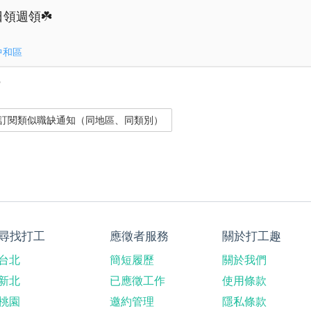
日領週領☘️
中和區
？
尋找打工
應徵者服務
關於打工趣
台北
簡短履歷
關於我們
新北
已應徵工作
使用條款
桃園
邀約管理
隱私條款