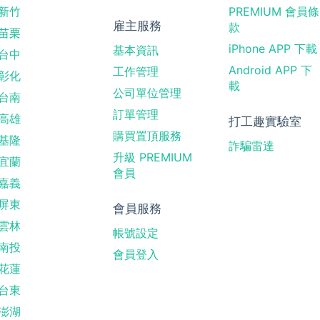
新竹
PREMIUM 會員條
雇主服務
款
苗栗
iPhone APP 下載
基本資訊
台中
Android APP 下
工作管理
彰化
載
公司單位管理
台南
訂單管理
高雄
打工趣實驗室
購買置頂服務
基隆
詐騙雷達
升級 PREMIUM
宜蘭
會員
嘉義
屏東
會員服務
雲林
帳號設定
南投
會員登入
花蓮
台東
澎湖