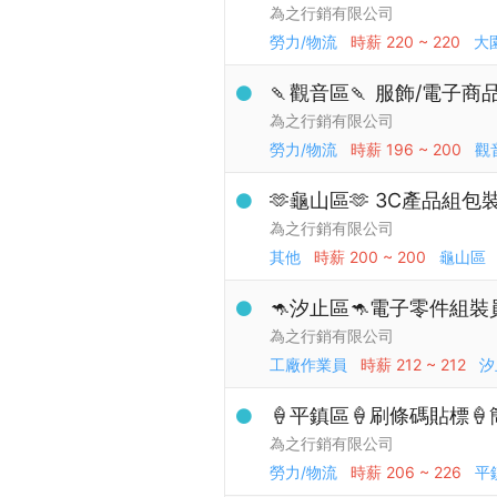
為之行銷有限公司
勞力/物流
時薪
220 ~ 220
大
🍡觀音區🍡 服飾/電子商
為之行銷有限公司
勞力/物流
時薪
196 ~ 200
觀
🫶龜山區🫶 3C產品組包裝
為之行銷有限公司
其他
時薪
200 ~ 200
龜山區
🦘汐止區🦘電子零件組裝員
為之行銷有限公司
工廠作業員
時薪
212 ~ 212
汐
🍦平鎮區🍦刷條碼貼標🍦
為之行銷有限公司
勞力/物流
時薪
206 ~ 226
平