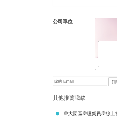
公司單位
其他推薦職缺
💭大園區💭理貨員💭線上