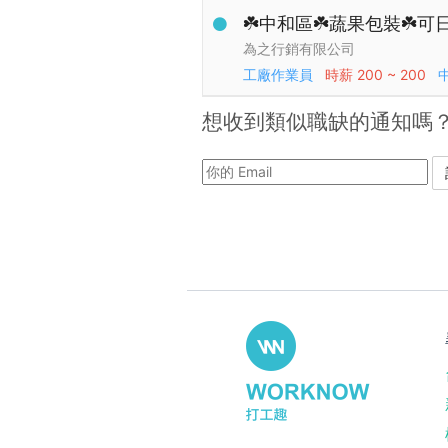
☘️中和區☘️蔬果包裝☘️可
為之行銷有限公司
工廠作業員
時薪
200 ~ 200
想收到類似職缺的通知嗎