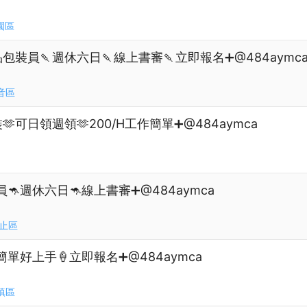
園區
品包裝員🍡週休六日🍡線上書審🍡立即報名➕@484aymc
音區
🫶可日領週領🫶200/H工作簡單➕@484aymca
🦘週休六日🦘線上書審➕@484aymca
止區
簡單好上手🍦立即報名➕@484aymca
鎮區