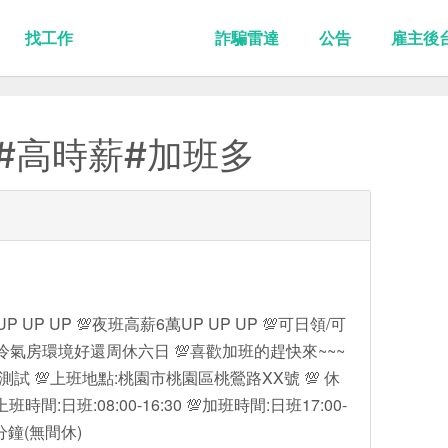
找工作
詐騙雷達
公告
雇主後
#高時薪#加班多
UP UP 💯夜班高薪6萬UP UP UP 💯可日領/可
冷氣房環境好還周休六日 💯喜歡加班的趕快來~~~
測試 💯上班地點:桃園市桃園區桃鶯路XX號 💯 休
時間:日班:08:00-16:30 💯加班時間:日班17:00-
0分鐘(無間休)