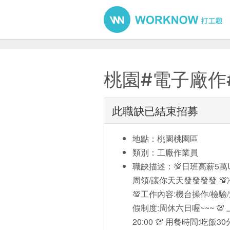
桃園#電子廠作
此職缺已結束招募
地點：桃園桃園區
類別：工廠作業員
職缺描述：💯日班高薪5萬UP 
周領/讓你天天發發發發 
💯工作內容:機台操作/檢驗/
假制度:周休六日喔~~~ 💯 上班
20:00 💯 用餐時間:吃飯3