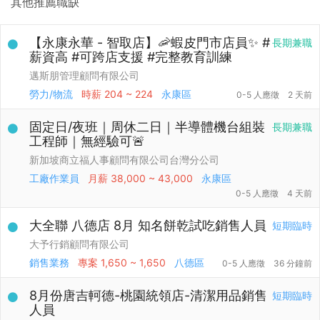
其他推薦職缺
【永康永華 - 智取店】🦐蝦皮門市店員✨ #
長期兼職
薪資高 #可跨店支援 #完整教育訓練
邁斯朋管理顧問有限公司
勞力/物流
時薪
204 ~ 224
永康區
0-5 人應徵
2 天前
固定日/夜班｜周休二日｜半導體機台組裝
長期兼職
工程師｜無經驗可🚨
新加坡商立福人事顧問有限公司台灣分公司
工廠作業員
月薪
38,000 ~ 43,000
永康區
0-5 人應徵
4 天前
大全聯 八德店 8月 知名餅乾試吃銷售人員
短期臨時
大予行銷顧問有限公司
銷售業務
專案
1,650 ~ 1,650
八德區
0-5 人應徵
36 分鐘前
8月份唐吉軻德-桃園統領店-清潔用品銷售
短期臨時
人員