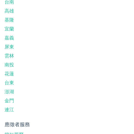
台南
高雄
基隆
宜蘭
嘉義
屏東
雲林
南投
花蓮
台東
澎湖
金門
連江
應徵者服務