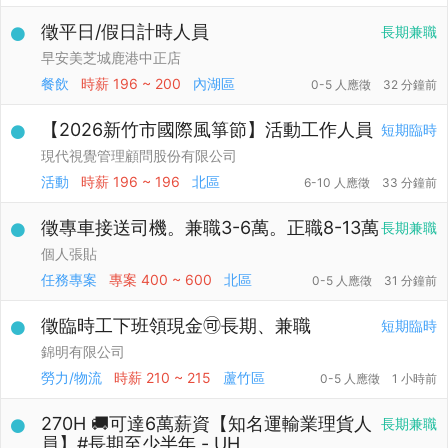
徵平日/假日計時人員
長期兼職
早安美芝城鹿港中正店
餐飲
時薪
196 ~ 200
內湖區
0-5 人應徵
32 分鐘前
【2026新竹市國際風箏節】活動工作人員
短期臨時
現代視覺管理顧問股份有限公司
活動
時薪
196 ~ 196
北區
6-10 人應徵
33 分鐘前
徵專車接送司機。兼職3-6萬。正職8-13萬
長期兼職
個人張貼
任務專案
專案
400 ~ 600
北區
0-5 人應徵
31 分鐘前
徵臨時工下班領現金🉑長期、兼職
短期臨時
錦明有限公司
勞力/物流
時薪
210 ~ 215
蘆竹區
0-5 人應徵
1 小時前
270H 🚚可達6萬薪資【知名運輸業理貨人
長期兼職
員】#長期至少半年 - UH