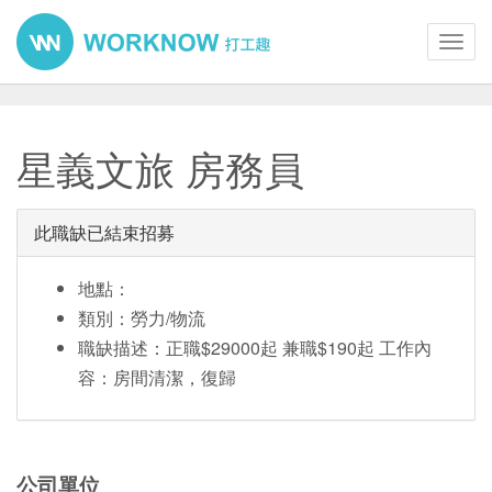
Toggl
navig
星義文旅 房務員
此職缺已結束招募
地點：
類別：勞力/物流
職缺描述：正職$29000起 兼職$190起 工作內
容：房間清潔，復歸
公司單位