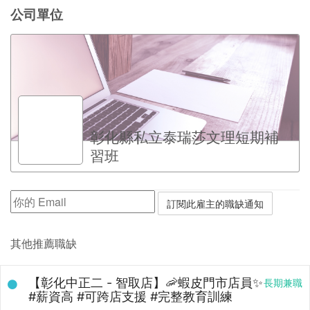
公司單位
彰化縣私立泰瑞莎文理短期補
習班
其他推薦職缺
【彰化中正二 - 智取店】🦐蝦皮門市店員✨
長期兼職
#薪資高 #可跨店支援 #完整教育訓練