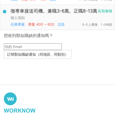
徵專車接送司機。兼職3-6萬。正職8-13萬
長期兼職
個人張貼
任務專案
專案
400 ~ 600
北區
0-5 人應徵
1 小時前
想收到類似職缺的通知嗎？