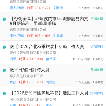
邁斯朋管理顧問有限公司
勞力/物流
時薪
204 ~ 224
彰化市
0-5 人應徵
7 小時前
【彰化全區】🦐蝦皮門市✨#職缺請見內文
長期兼職
#月薪輪班、早/晚班兼職
邁斯朋管理顧問有限公司
服務/門市
時薪
196 ~ 196
彰化市
0-5 人應徵
7 小時前
徵【2026台北秋季旅展】活動工作人員
短期臨時
現代視覺管理顧問股份有限公司
活動
時薪
200 ~ 200
信義區
11-30 人應徵
1 小時前
徵平日/假日計時人員
長期兼職
早安美芝城鹿港中正店
餐飲
時薪
196 ~ 200
內湖區
0-5 人應徵
1 小時前
【2026新竹市國際風箏節】活動工作人員
短期臨時
現代視覺管理顧問股份有限公司
活動
時薪
196 ~ 196
北區
11-30 人應徵
1 小時前