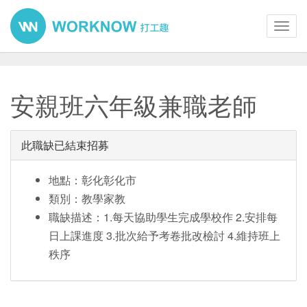
Toggl
navig
安親班六年級兼職老師
此職缺已結束招募
地點：彰化彰化市
類別：教學家教
職缺描述：1.每天協助學生完成學校作 2.安排每
日上課進度 3.批次給予考卷批改檢討 4.維持班上
秩序