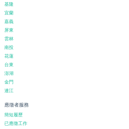
基隆
宜蘭
嘉義
屏東
雲林
南投
花蓮
台東
澎湖
金門
連江
應徵者服務
簡短履歷
已應徵工作