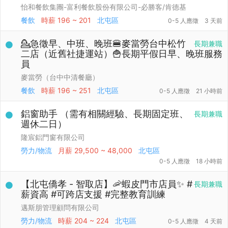
怡和餐飲集團-富利餐飲股份有限公司-必勝客/肯德基
餐飲
時薪
196 ~ 201
北屯區
0-5 人應徵
3 天前
💁急徵早、中班、晚班🍔麥當勞台中松竹
長期兼職
二店（近舊社捷運站）🍟長期平假日早、晚班服務
員
麥當勞（台中中清餐廳）
餐飲
時薪
196 ~ 251
北屯區
0-5 人應徵
21 小時前
鋁窗助手 （需有相關經驗、長期固定班、
長期兼職
週休二日）
隆宸鋁門窗有限公司
勞力/物流
月薪
29,500 ~ 48,000
北屯區
0-5 人應徵
18 小時前
【北屯僑孝 - 智取店】🦐蝦皮門市店員✨ #
長期兼職
薪資高 #可跨店支援 #完整教育訓練
邁斯朋管理顧問有限公司
勞力/物流
時薪
204 ~ 224
北屯區
0-5 人應徵
4 天前