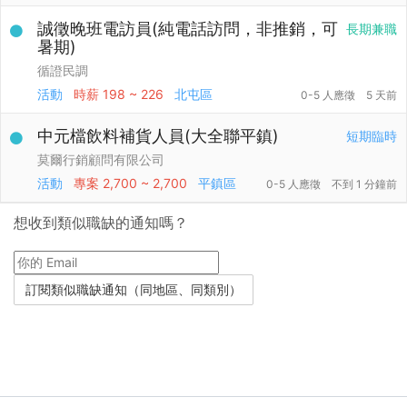
誠徵晚班電訪員(純電話訪問，非推銷，可
長期兼職
暑期)
循證民調
活動
時薪
198 ~ 226
北屯區
0-5 人應徵
5 天前
中元檔飲料補貨人員(大全聯平鎮)
短期臨時
莫爾行銷顧問有限公司
活動
專案
2,700 ~ 2,700
平鎮區
0-5 人應徵
不到 1 分鐘前
想收到類似職缺的通知嗎？