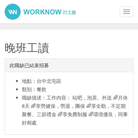
Toggl
navig
晚班工讀
此職缺已結束招募
地點：台中北屯區
類別：餐飲
職缺描述：工作內容： 站吧，泡茶、外送 🌈月休
8天 🌈享勞健保，勞退，團保 🌈享全勤，不定期
聚餐、三節禮金 🌈享免費制服 🌈環境優良，同事
好相處