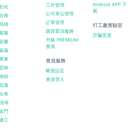
Android APP 下
工作管理
彰化
載
公司單位管理
台南
訂單管理
高雄
打工趣實驗室
購買置頂服務
基隆
詐騙雷達
升級 PREMIUM
宜蘭
會員
嘉義
屏東
會員服務
雲林
帳號設定
南投
會員登入
花蓮
台東
澎湖
金門
連江