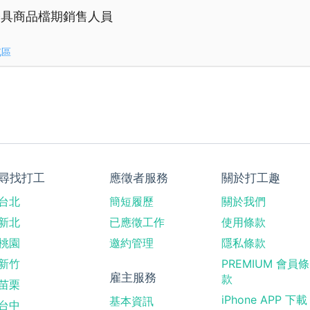
燈具商品檔期銷售人員
屯區
尋找打工
應徵者服務
關於打工趣
台北
簡短履歷
關於我們
新北
已應徵工作
使用條款
桃園
邀約管理
隱私條款
新竹
PREMIUM 會員條
雇主服務
款
苗栗
iPhone APP 下載
基本資訊
台中