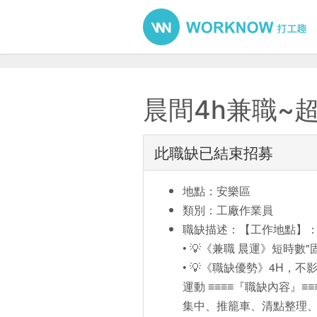
晨間4h兼職~超
此職缺已結束招募
地點：安樂區
類別：工廠作業員
職缺描述：【工作地點】：
• 💡《兼職 晨運》短時數"
• 💡《職缺優勢》4H，不
運動 ≡≡≡≡『職缺內容
集中、推籠車、清點整理、