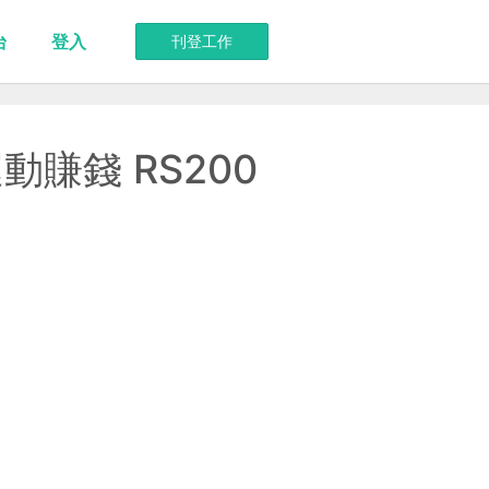
台
登入
刊登工作
賺錢 RS200