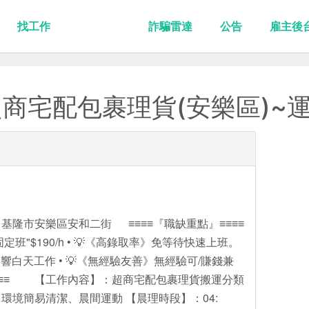
找工作
詐騙雷達
公告
雇主後
商宅配包裹理貨(安樂區)~運動
基隆市安樂區安和二街 ≡≡≡≡『職缺重點』≡≡≡≡
固定班"$190/h • 💡《高錄取率》免等待快速上班。
影響白天工作 • 💡《無經驗友善》無經驗可/賺錢兼
』≡≡≡≡ 【工作內容】：超商宅配包裹理貨搬運分類
環境簡易清潔、晨間運動 【晨理時段】：04: