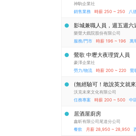
神駒企業社
銷售業務
時薪
250 ~ 250
八
影城兼職人員，週五週六週日1
樂聲大戲院股份有限公司
服務/門市
時薪
196 ~ 196
萬
鶯歌 中壢大夜理貨人員
豪澤企業社
勞力/物流
時薪
200 ~ 220
鶯
(無經驗可！敢說英文就來！
沃克未來文化有限公司
任務專案
時薪
200 ~ 500
中
居酒屋廚房
鑫昕有限公司尾道分公司
餐飲
月薪
28,950 ~ 28,950