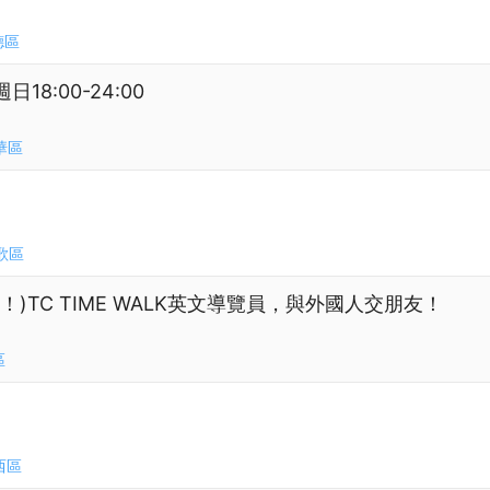
德區
8:00-24:00
華區
歌區
)TC TIME WALK英文導覽員，與外國人交朋友！
區
西區