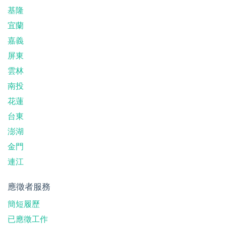
基隆
宜蘭
嘉義
屏東
雲林
南投
花蓮
台東
澎湖
金門
連江
應徵者服務
簡短履歷
已應徵工作