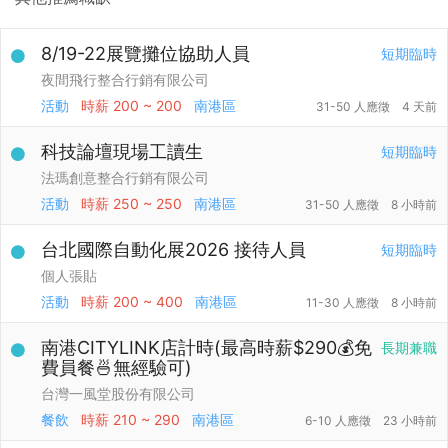
8/19-22展覽攤位協助人員
短期臨時
夜間飛行整合行銷有限公司
活動
時薪
200 ~ 200
南港區
31-50 人應徵
4 天前
科技論壇現場工讀生
短期臨時
法瑪創意整合行銷有限公司
活動
時薪
250 ~ 250
南港區
31-50 人應徵
8 小時前
台北國際自動化展2026 接待人員
短期臨時
個人張貼
活動
時薪
200 ~ 400
南港區
11-30 人應徵
8 小時前
南港CITYLINK店計時(最高時薪$290💰免
長期兼職
費員餐🍜無經驗可)
台灣一風堂股份有限公司
餐飲
時薪
210 ~ 290
南港區
6-10 人應徵
23 小時前