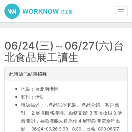
Toggl
navig
06/24(三)～06/27(六)台
北食品展工讀生
此職缺已結束招募
地點：台北南港區
類別：活動
職缺描述：1.產品試吃包裝、產品介紹、客戶應
對。 2.展場服務接待、勤務支援! 3.支援收銀 3.活
潑開朗，喜歡接觸人群為佳 4.展覽期間需全程出
勤。 06/24~06/26 9:30-18:30，日薪1800 06/27-