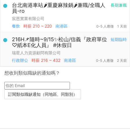
台北南港車站🌶️重慶麻辣鍋🌶️兼職/全職人
長期兼職
員-ro
宸恩實業有限公司
餐飲
時薪
210 ~ 220
南港區
0-5 人應徵
1 天前
216H📌隨時~9/15✨松山/信義『政府單位
短期臨時
♡紙本E化人員』 #休假日
瑞星人力資源顧問有限公司
行政辦公
時薪
216 ~ 432
南港區
0-5 人應徵
2 天前
想收到類似職缺的通知嗎？