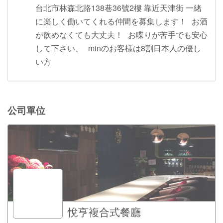
台北市林森北路138巷36號2樓 靠近天津街 一緒
に楽しく働いてくれる仲間を募集します！ お酒
が飲めなくても大丈夫！ お喋りが苦手でも安心
して下さい、 minのお客様は8割日本人の優し
い方
公司單位
悅亨複合式餐廳