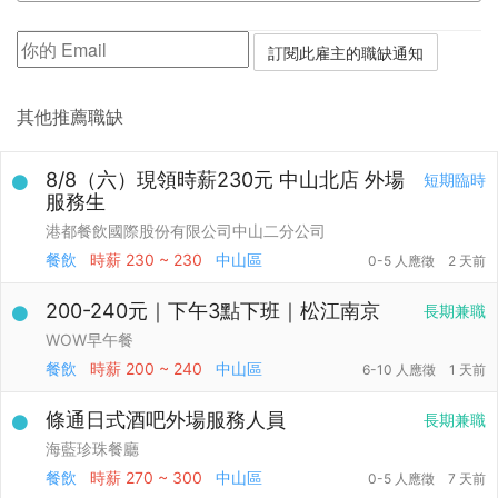
其他推薦職缺
8/8（六）現領時薪230元 中山北店 外場
短期臨時
服務生
港都餐飲國際股份有限公司中山二分公司
餐飲
時薪
230 ~ 230
中山區
0-5 人應徵
2 天前
200-240元｜下午3點下班｜松江南京
長期兼職
WOW早午餐
餐飲
時薪
200 ~ 240
中山區
6-10 人應徵
1 天前
條通日式酒吧外場服務人員
長期兼職
海藍珍珠餐廳
餐飲
時薪
270 ~ 300
中山區
0-5 人應徵
7 天前