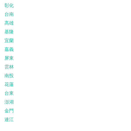
彰化
台南
高雄
基隆
宜蘭
嘉義
屏東
雲林
南投
花蓮
台東
澎湖
金門
連江