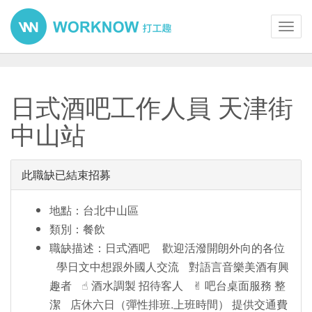
Toggl
navig
日式酒吧工作人員 天津街
中山站
此職缺已結束招募
地點：台北中山區
類別：餐飲
職缺描述：日式酒吧 歡迎活潑開朗外向的各位
學日文中想跟外國人交流 對語言音樂美酒有興
趣者 ☝︎ 酒水調製 招待客人 ✌︎ 吧台桌面服務 整
潔 店休六日（彈性排班.上班時間） 提供交通費