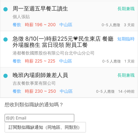
周一至週五早餐工讀生
長期兼職
個人張貼
餐飲
時薪
196 ~ 200
中山區
0-5 人應徵
3 天前
急徵 8/10(一)時薪225元💗民生東店 餐廳
短期臨時
外場服務生 當日現領 附員工餐
港都餐飲國際股份有限公司台北中山分公司
餐飲
時薪
225 ~ 225
中山區
0-5 人應徵
1 天前
晚班內場廚師兼差人員
長期兼職
吉友餐飲事業有限公司
餐飲
時薪
230 ~ 250
中山區
0-5 人應徵
14 小時前
想收到類似職缺的通知嗎？