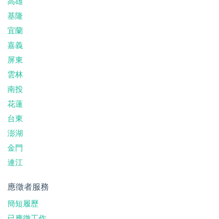
高雄
基隆
宜蘭
嘉義
屏東
雲林
南投
花蓮
台東
澎湖
金門
連江
應徵者服務
簡短履歷
已應徵工作