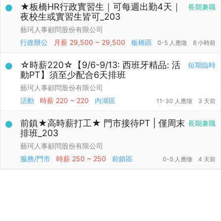
★板橋HR行政實習生｜可每週出勤4天｜
長期兼職
夜校生或實習生皆可_203
藝珂人事顧問股份有限公司
行政辦公
月薪
29,500 ~ 29,500
板橋區
0-5 人應徵
8 小時前
☆時薪220☆【9/6-9/13: 西班牙精品: 活
短期臨時
動PT】須至少配合6天排班
藝珂人事顧問股份有限公司
活動
時薪
220 ~ 220
內湖區
11-30 人應徵
3 天前
前鎮★高時薪打工★ 門市接待PT | 僅周末
長期兼職
排班_203
藝珂人事顧問股份有限公司
服務/門市
時薪
250 ~ 250
前鎮區
0-5 人應徵
4 天前