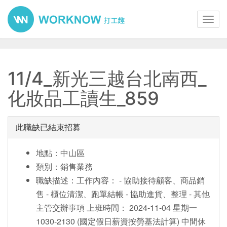
Toggl
navig
11/4_新光三越台北南西_
化妝品工讀生_859
此職缺已結束招募
地點：中山區
類別：銷售業務
職缺描述：工作內容： - 協助接待顧客、商品銷
售 - 櫃位清潔、跑單結帳 - 協助進貨、整理 - 其他
主管交辦事項 上班時間： 2024-11-04 星期一
1030-2130 (國定假日薪資按勞基法計算) 中間休