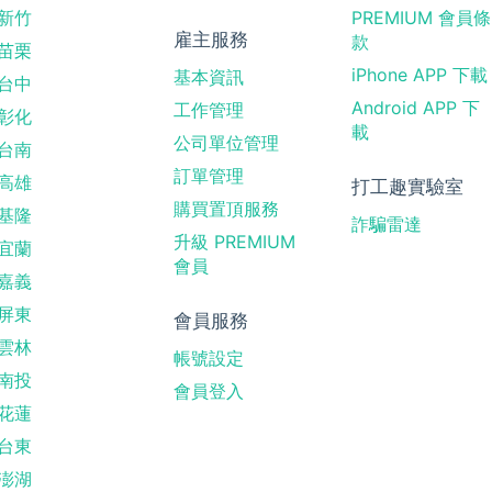
新竹
PREMIUM 會員條
雇主服務
款
苗栗
iPhone APP 下載
基本資訊
台中
Android APP 下
工作管理
彰化
載
公司單位管理
台南
訂單管理
高雄
打工趣實驗室
購買置頂服務
基隆
詐騙雷達
升級 PREMIUM
宜蘭
會員
嘉義
屏東
會員服務
雲林
帳號設定
南投
會員登入
花蓮
台東
澎湖