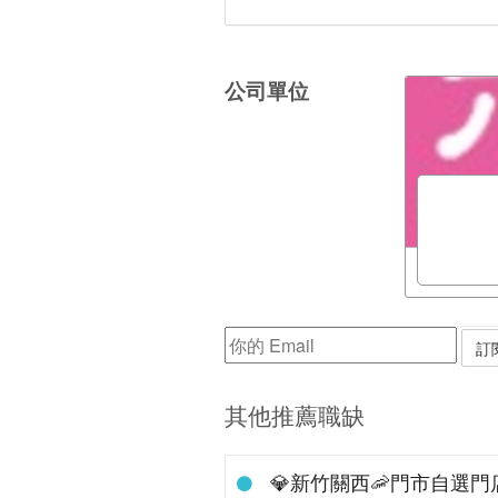
公司單位
其他推薦職缺
💎新竹關西🦐門市自選門店