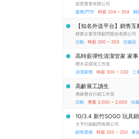
宸恩實業有限公司
服務/門市
時薪
204 ~ 204
關
【知名外送平台】銷售互
精實企業管理顧問股份有限公司
活動
時薪
200 ~ 350
信義區
高時薪彈性清潔管家 家
櫻木花環境工作室
清潔家務
時薪
300 ~ 330
三
高齡展工讀生
弗維整合行銷工作室
活動
專案
2,000 ~ 2,000
信
10/3.4 新竹SOGO 玩
大予行銷顧問有限公司
銷售業務
時薪
250 ~ 250
東