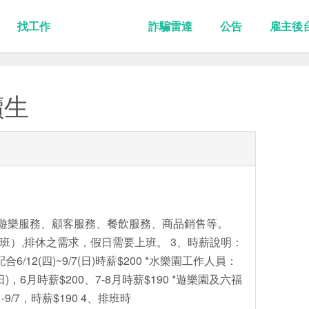
找工作
詐騙雷達
公告
雇主後
讀生
遊樂服務、顧客服務、餐飲服務、商品銷售等。
晚班）,排休之需求，假日需要上班。 3、時薪說明：
/12(四)~9/7(日)時薪$200 *水樂園工作人員：
1(日)，6月時薪$200、7-8月時薪$190 *遊樂園及六福
1-9/7，時薪$190 4、排班時