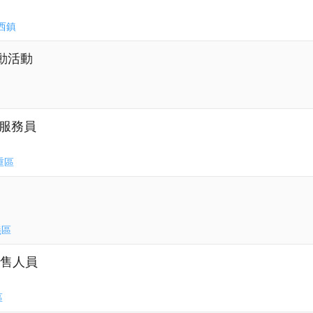
西鎮
動活動
事服務員
重區
義區
具銷售人員
區