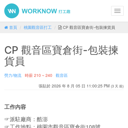
Toggl
navig
首頁
桃園觀音區打工
CP 觀音區寶倉街-包裝揀貨員
CP 觀音區寶倉街-包裝揀
貨員
勞力/物流
時薪
210 ~ 240
觀音區
張貼於 2026 年 8 月 05 日 11:00:25 PM
(3 天 前)
工作內容
☞派駐廠商：酷澎
☞工作地點：桃園市觀音區寶倉街108號