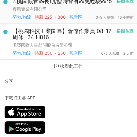
⭐桃園觀音💑長期/臨時皆有💑免經驗💑ro
長期兼職
宸恩實業有限公司
勞力/物流
時薪
225 ~ 300
觀音區
0-5 人應徵
16 小時前
【桃園科技工業園區】倉儲作業員 08-17
長期兼職
周休 -24 H816
汎亞國際人事顧問股份有限公司
勞力/物流
時薪
250 ~ 250
觀音區
0-5 人應徵
2 天前
檢舉此工作
分享
下載打工趣 APP