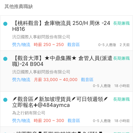
其他推薦職缺
【桃科觀音】倉庫物流員 250/H 周休 -24
長期兼職
H816
汎亞國際人事顧問股份有限公司
勞力/物流
時薪
250 ~ 250
觀音區
0-5 人應徵
2 天前
【觀音大潭】★中鼎集團★ 倉管人員(派遣
長期兼職
職)-24 B904
汎亞國際人事顧問股份有限公司
勞力/物流
月薪
33,000 ~ 40,000
觀音區
0-5 人應徵
18 小時前
🪶觀音區🪶新加坡理貨員🪶可日領週領🪶
長期兼職
立即報名➕@484aymca
為之行銷有限公司
勞力/物流
時薪
200 ~ 300
觀音區
0-5 人應徵
18 小時前