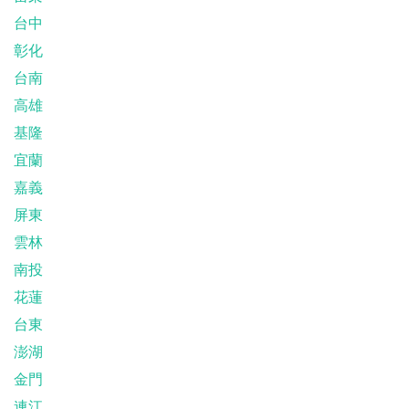
台中
彰化
台南
高雄
基隆
宜蘭
嘉義
屏東
雲林
南投
花蓮
台東
澎湖
金門
連江