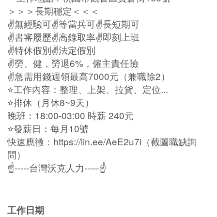
＞＞＞長期穩定＜＜＜
✌️無經驗可✌️等當兵可✌️長短期可
✌️書審履歷✌️高錄取率✌️即刻上班
✌️特休假別✌️法定假別
✌️勞、健，勞退6%，僱主責任險
✌️急需用錢週領最高7000元（兼職除2）
⭐️工作內容：整理、上架、拉貨、定位...
⭐️排休（月休8~9天）
晚班：18:00-03:00 時薪 240元
⭐️發薪日：每月10號
快速應徵：https://lin.ee/AeE2u7i（截圖職缺詢
問）
☝-----台灣沃克人力-----☝
工作日期