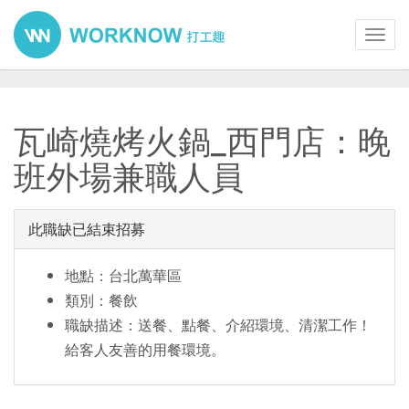
Toggl
navig
瓦崎燒烤火鍋_西門店：晚
班外場兼職人員
此職缺已結束招募
地點：台北萬華區
類別：餐飲
職缺描述：送餐、點餐、介紹環境、清潔工作！
給客人友善的用餐環境。