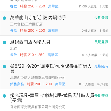
餐飲
時薪
250 ~ 250
萬華區
11-30 人應徵
3 天前
萬華龍山寺附近 徵 內場助手
長期兼職
三六食粑/三六圓仔店
餐飲
時薪
200 ~ 200
萬華區
0-5 人應徵
3 天前
尬鍋西門店內場人員
長期兼職
尬鍋
餐飲
時薪
210 ~ 250
萬華區
0-5 人應徵
1 天前
徵8/29~9/20*(屈臣氏)知名保養品面銷人
短期臨時
員
馬來西亞商大昌華嘉思謀能有限公司
銷售業務
時薪
200 ~ 200
萬華區
0-5 人應徵
9 小時前
振光玩具-壽屋台灣總代理-武昌店計時人員
長期兼職
(長期)
香港商振光玩具有限公司台灣分公司