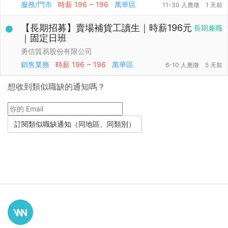
服務/門市
時薪
196 ~ 196
萬華區
11-30 人應徵
1 天前
【長期招募】賣場補貨工讀生｜時薪196元
長期兼職
｜固定日班
勇信貿易股份有限公司
銷售業務
時薪
196 ~ 196
萬華區
6-10 人應徵
5 天前
想收到類似職缺的通知嗎？