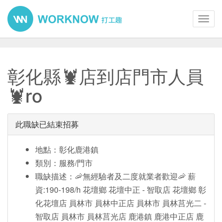
Toggl
navig
彰化縣🦞店到店門市人員
🦞ro
此職缺已結束招募
地點：彰化鹿港鎮
類別：服務/門市
職缺描述：🦐無經驗者及二度就業者歡迎🦐 薪
資:190-198/h 花壇鄉 花壇中正 - 智取店 花壇鄉 彰
化花壇店 員林市 員林中正店 員林市 員林莒光二 -
智取店 員林市 員林莒光店 鹿港鎮 鹿港中正店 鹿