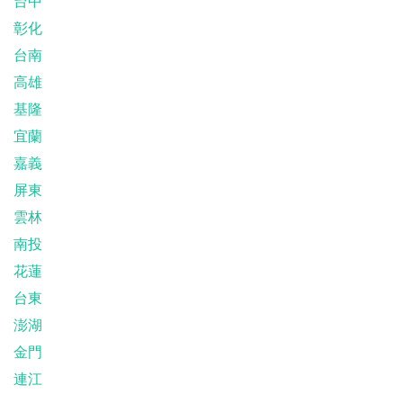
台中
彰化
台南
高雄
基隆
宜蘭
嘉義
屏東
雲林
南投
花蓮
台東
澎湖
金門
連江