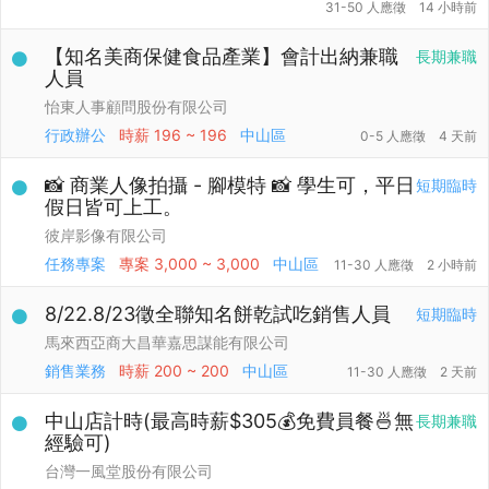
31-50 人應徵
14 小時前
【知名美商保健食品產業】會計出納兼職
長期兼職
人員
怡東人事顧問股份有限公司
行政辦公
時薪
196 ~ 196
中山區
0-5 人應徵
4 天前
📸 商業人像拍攝 - 腳模特 📸 學生可，平日
短期臨時
假日皆可上工。
彼岸影像有限公司
任務專案
專案
3,000 ~ 3,000
中山區
11-30 人應徵
2 小時前
8/22.8/23徵全聯知名餅乾試吃銷售人員
短期臨時
馬來西亞商大昌華嘉思謀能有限公司
銷售業務
時薪
200 ~ 200
中山區
11-30 人應徵
2 天前
中山店計時(最高時薪$305💰免費員餐🍜無
長期兼職
經驗可)
台灣一風堂股份有限公司