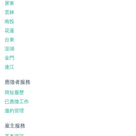
屏東
雲林
南投
花蓮
台東
澎湖
金門
連江
應徵者服務
簡短履歷
已應徵工作
邀約管理
雇主服務
基本資訊