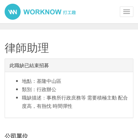
Toggl
navig
律師助理
此職缺已結束招募
地點：基隆中山區
類別：行政辦公
職缺描述：事務所行政庶務等 需要積極主動 配合
度高，有熱忱 時間彈性
公司單位