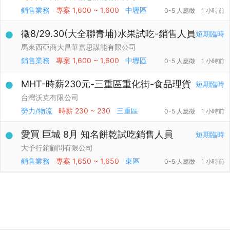
銷售業務
專案
1,600 ~ 1,600
中壢區
0-5 人應徵
1 小時前
徵8/29.30(大全聯青埔)水果試吃-銷售人員
短期臨時
馬來西亞商大昌華嘉思謀能有限公司
銷售業務
專案
1,600 ~ 1,600
中壢區
0-5 人應徵
1 小時前
MHT-時薪230元-三重區重化街-食品理貨
短期臨時
台灣沃克有限公司
勞力/物流
時薪
230 ~ 230
三重區
0-5 人應徵
1 小時前
愛買 巨城 8月 知名餅乾試吃銷售人員
短期臨時
大予行銷顧問有限公司
銷售業務
專案
1,650 ~ 1,650
東區
0-5 人應徵
1 小時前