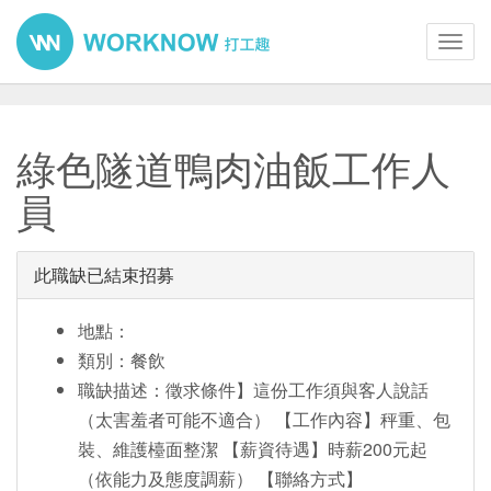
Toggl
navig
綠色隧道鴨肉油飯工作人
員
此職缺已結束招募
地點：
類別：餐飲
職缺描述：徵求條件】這份工作須與客人說話
（太害羞者可能不適合） 【工作內容】秤重、包
裝、維護檯面整潔 【薪資待遇】時薪200元起
（依能力及態度調薪） 【聯絡方式】