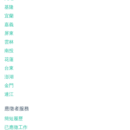
基隆
宜蘭
嘉義
屏東
雲林
南投
花蓮
台東
澎湖
金門
連江
應徵者服務
簡短履歷
已應徵工作