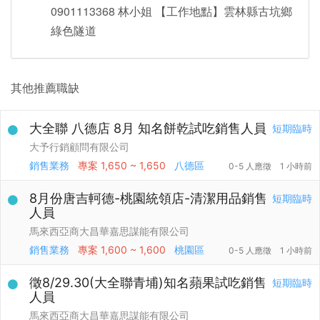
0901113368 林小姐 【工作地點】雲林縣古坑鄉
綠色隧道
其他推薦職缺
大全聯 八德店 8月 知名餅乾試吃銷售人員
短期臨時
大予行銷顧問有限公司
銷售業務
專案
1,650 ~ 1,650
八德區
0-5 人應徵
1 小時前
8月份唐吉軻德-桃園統領店-清潔用品銷售
短期臨時
人員
馬來西亞商大昌華嘉思謀能有限公司
銷售業務
專案
1,600 ~ 1,600
桃園區
0-5 人應徵
1 小時前
徵8/29.30(大全聯青埔)知名蘋果試吃銷售
短期臨時
人員
馬來西亞商大昌華嘉思謀能有限公司