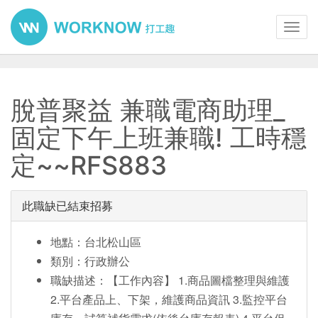
Toggl
navig
脫普聚益 兼職電商助理_
固定下午上班兼職! 工時穩
定~~RFS883
此職缺已結束招募
地點：台北松山區
類別：行政辦公
職缺描述：【工作內容】 1.商品圖檔整理與維護
2.平台產品上、下架，維護商品資訊 3.監控平台