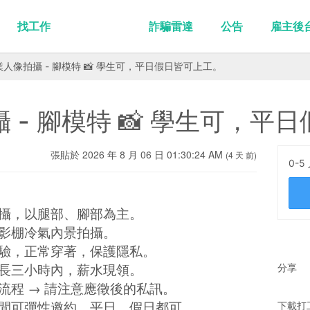
找工作
詐騙雷達
公告
雇主後
商業人像拍攝 - 腳模特 📸 學生可，平日假日皆可上工。
攝 - 腳模特 📸 學生可，
張貼於 2026 年 8 月 06 日 01:30:24 AM
(4 天 前)
0-5
拍攝，以腿部、腳部為主。
攝影棚冷氣內景拍攝。
經驗，正常穿著，保護隱私。
時長三小時內，薪水現領。
分享
者流程 → 請注意應徵後的私訊。
時間可彈性邀約，平日、假日都可。
下載打工