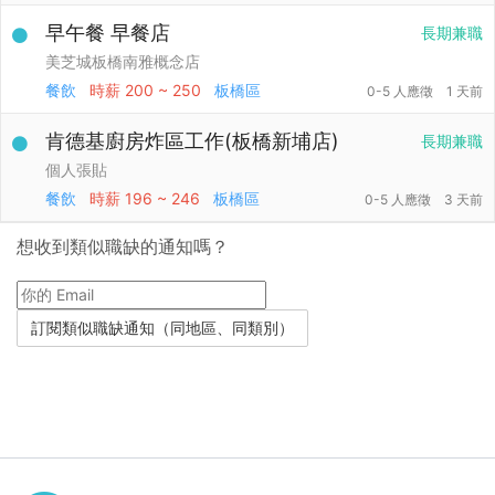
早午餐 早餐店
長期兼職
美芝城板橋南雅概念店
餐飲
時薪
200 ~ 250
板橋區
0-5 人應徵
1 天前
肯德基廚房炸區工作(板橋新埔店)
長期兼職
個人張貼
餐飲
時薪
196 ~ 246
板橋區
0-5 人應徵
3 天前
想收到類似職缺的通知嗎？