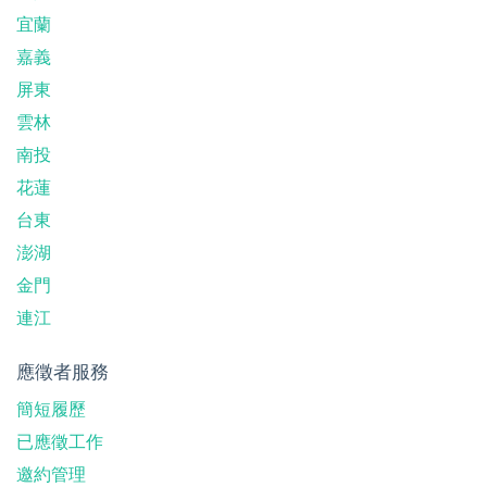
宜蘭
嘉義
屏東
雲林
南投
花蓮
台東
澎湖
金門
連江
應徵者服務
簡短履歷
已應徵工作
邀約管理