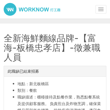
Toggl
navig
全新海鮮麵線品牌-【富
海-板橋忠孝店】-徵兼職
人員
此職缺已結束招募
地點：新北板橋區
類別：餐飲
職缺描述：櫃檯接待及點餐作業，熟悉點餐系統
及提供顧客服務。 負責煎台及炸物烹調，確保菜