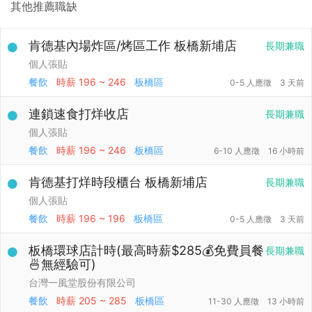
其他推薦職缺
肯德基內場炸區/烤區工作 板橋新埔店
長期兼職
個人張貼
餐飲
時薪
196 ~ 246
板橋區
0-5 人應徵
3 天前
連鎖速食打烊收店
長期兼職
個人張貼
餐飲
時薪
196 ~ 246
板橋區
6-10 人應徵
16 小時前
肯德基打烊時段櫃台 板橋新埔店
長期兼職
個人張貼
餐飲
時薪
196 ~ 196
板橋區
0-5 人應徵
3 天前
板橋環球店計時(最高時薪$285💰免費員餐
長期兼職
🍜無經驗可)
台灣一風堂股份有限公司
餐飲
時薪
205 ~ 285
板橋區
11-30 人應徵
13 小時前