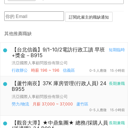
其他推薦職缺
【台北信義】9/1-10/2電訪行政工讀 早班
短期臨時
+獎金－B915
汎亞國際人事顧問股份有限公司
行政辦公
時薪
196 ~ 196
信義區
0-5 人應徵
15 小時前
【蘆竹南崁】37K 庫房管理(行政人員) 24
長期兼職
B955
汎亞國際人事顧問股份有限公司
勞力/物流
月薪
37,000 ~ 37,000
蘆竹區
0-5 人應徵
15 小時前
【觀音大潭】★中鼎集團★ 總務/採購人員
長期兼職