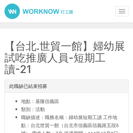
Toggl
navig
【台北.世貿一館】婦幼展
試吃推廣人員-短期工
讀-21
此職缺已結束招募
地點：基隆信義區
類別：活動
職缺描述：職務名稱：婦幼展短期工讀 工作地
點：台北世貿一館（台北市信義區信義路五段5