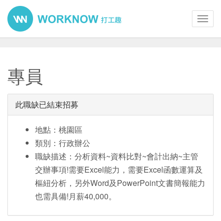
Toggl
navig
專員
此職缺已結束招募
地點：桃園區
類別：行政辦公
職缺描述：分析資料~資料比對~會計出納~主管
交辦事項!需要Excel能力，需要Excel函數運算及
樞紐分析，另外Word及PowerPoint文書簡報能力
也需具備!月薪40,000。