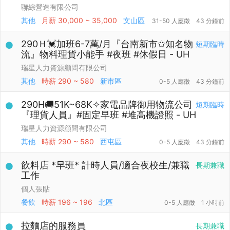
聯綜營造有限公司
其他
月薪
30,000 ~ 35,000
文山區
31-50 人應徵
43 分鐘前
290Ｈ💓加班6-7萬/月『台南新市✩知名物
短期臨時
流』物料理貨小能手 #夜班 #休假日 - UH
瑞星人力資源顧問有限公司
其他
時薪
290 ~ 580
新市區
0-5 人應徵
43 分鐘前
290H🚚51K~68K✧家電品牌御用物流公司
短期臨時
『理貨人員』#固定早班 #堆高機證照 - UH
瑞星人力資源顧問有限公司
其他
時薪
290 ~ 580
西屯區
0-5 人應徵
43 分鐘前
飲料店 *早班* 計時人員/適合夜校生/兼職
長期兼職
工作
個人張貼
餐飲
時薪
196 ~ 196
北區
0-5 人應徵
1 小時前
拉麵店的服務員
長期兼職