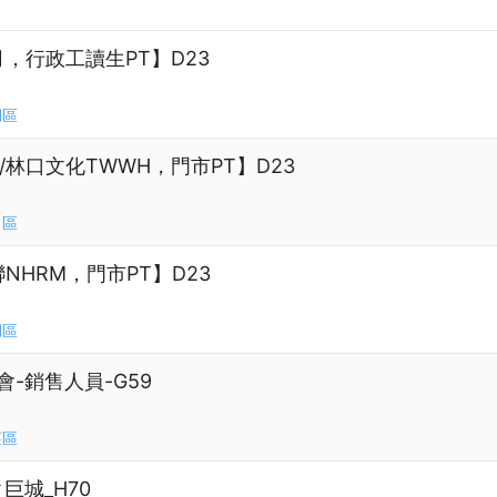
，行政工讀生PT】D23
湖區
/林口文化TWWH，門市PT】D23
口區
NHRM，門市PT】D23
湖區
賣會-銷售人員-G59
莊區
巨城_H70