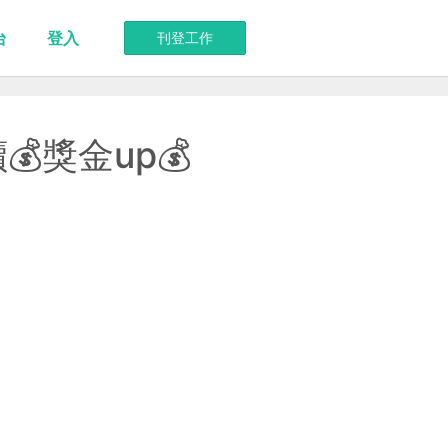
台
登入
刊登工作
獎金up💰