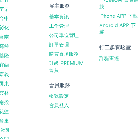
雇主服務
款
苗栗
iPhone APP 下載
基本資訊
台中
Android APP 下
工作管理
彰化
載
公司單位管理
台南
訂單管理
高雄
打工趣實驗室
購買置頂服務
基隆
詐騙雷達
升級 PREMIUM
宜蘭
會員
嘉義
屏東
會員服務
雲林
帳號設定
南投
會員登入
花蓮
台東
澎湖