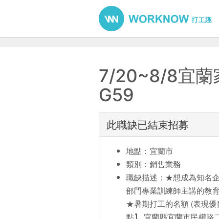
7/20~8/8
G59
此職缺已結束招募
地點：宜蘭市
類別：銷售業務
職缺描述：★想成為知名企
部門專業訓練師主講的教育
★暑期打工的名額 (表現優
點】 宜蘭縣宜蘭市民權路二段