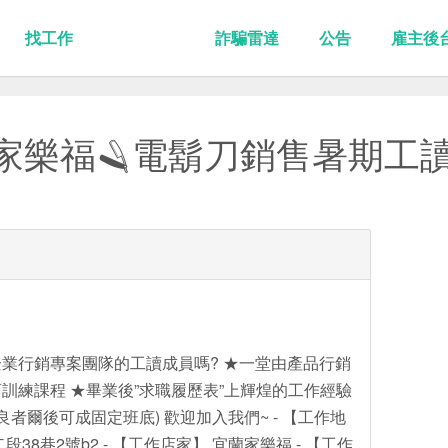
找工作
詐騙雷達
公告
雇主後
宜蘭家樂福🪒電鬍刀銷售暑期工讀
業行銷專案團隊的工讀成員嗎? ★一堂由產品行銷
訓練課程 ★畢業後”求職履歷表”上輝煌的工作經驗
良者爾後可成固定班底) 歡迎加入我們~ - 【工作地
38巷2號b2 - 【工作店家】 宜蘭家樂福 - 【工作