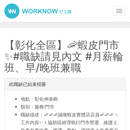
Toggl
navig
【彰化全區】🦐蝦皮門市
✨#職缺請見內文 #月薪輪
班、早/晚班兼職
此職缺已結束招募
地點：彰化伸港鄉
類別：服務/門市
職缺描述：🦐🦐🦐誠徵蝦皮實體店店員🦐🦐🦐 ✨
工作內容✨ 1.協助區經理執行門市營運、維護 2.