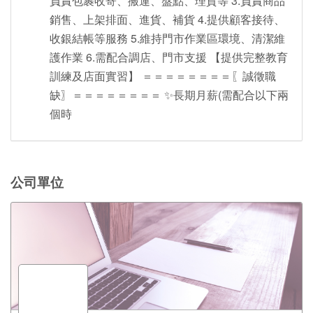
負責包裹收寄、搬運、盤點、理貨等 3.負責商品
銷售、上架排面、進貨、補貨 4.提供顧客接待、
收銀結帳等服務 5.維持門市作業區環境、清潔維
護作業 6.需配合調店、門市支援 【提供完整教育
訓練及店面實習】 ＝＝＝＝＝＝＝＝〖誠徵職
缺〗＝＝＝＝＝＝＝＝ ✨長期月薪(需配合以下兩
個時
公司單位