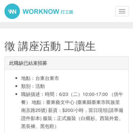
Toggl
navig
徵 講座活動 工讀生
此職缺已結束招募
地點：台東台東市
類別：活動
職缺描述：時間：6/23（二）10:00-17:00 （供午
餐） 地點：臺東藝文中心 (臺東縣臺東市民族里
南京路25號) 薪資：$200/小時，當日現領(請準備
證件影本) 服裝：正式服裝（白襯衫、西裝外套、
黑長褲、黑包鞋）