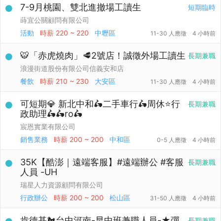
7-9月桃園、雙北進撤場工讀生
短期臨時
蒔宜公關顧問有限公司
活動
時薪
220 ~ 220
中壢區
11-30 人應徵
4 小時前
🐯「赤虎燒肉」🥩2號店！誠徵外場工讀生
長期兼職
浪漫街道股份有限公司信義安和店
餐飲
時薪
210 ~ 230
大安區
11-30 人應徵
4 小時前
可短期💎 新北中和🛵二手車行🛵周休⭐行
長期兼職
政助理🛵🛵ro🛵
宸恩實業有限公司
銷售業務
時薪
200 ~ 200
中和區
0-5 人應徵
4 小時前
35K【酷澎｜遠端客服】#遠端辦公 #客服
長期兼職
人員 -UH
瑞星人力資源顧問有限公司
行政辦公
時薪
200 ~ 200
松山區
31-50 人應徵
4 小時前
肯德基🐔台中河南-早中班兼職人員-★彈
長期兼職