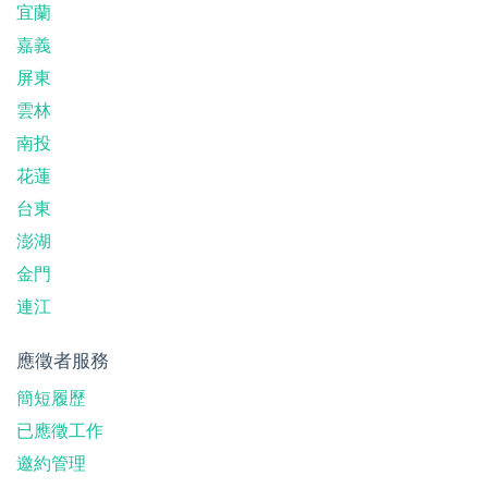
宜蘭
嘉義
屏東
雲林
南投
花蓮
台東
澎湖
金門
連江
應徵者服務
簡短履歷
已應徵工作
邀約管理