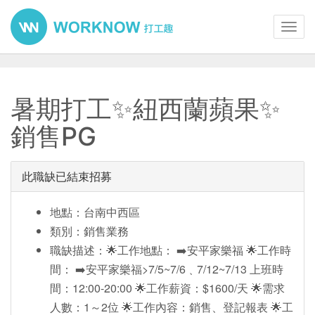
Toggl
navig
暑期打工✨紐西蘭蘋果✨
銷售PG
此職缺已結束招募
地點：台南中西區
類別：銷售業務
職缺描述：🌟工作地點： ➡️安平家樂福 🌟工作時
間： ➡️安平家樂福>7/5~7/6﹑7/12~7/13 上班時
間：12:00-20:00 🌟工作薪資：$1600/天 🌟需求
人數：1～2位 🌟工作內容：銷售、登記報表 🌟工