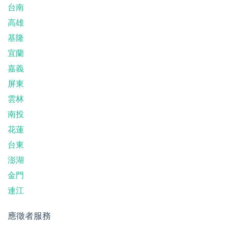
台南
高雄
基隆
宜蘭
嘉義
屏東
雲林
南投
花蓮
台東
澎湖
金門
連江
應徵者服務