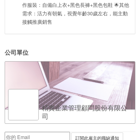
作服裝：自備白上衣+黑色長褲+黑色包鞋 🌟其他
需求：活力有朝氣，視覺年齡30歲左右，能主動
接觸推廣銷售
公司單位
精實企業管理顧問股份有限公
司