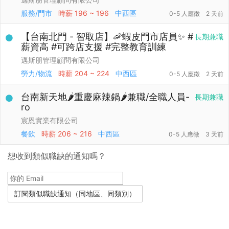
服務/門市
時薪
196 ~ 196
中西區
0-5 人應徵
2 天前
【台南北門 - 智取店】🦐蝦皮門市店員✨ #
長期兼職
薪資高 #可跨店支援 #完整教育訓練
邁斯朋管理顧問有限公司
勞力/物流
時薪
204 ~ 224
中西區
0-5 人應徵
2 天前
台南新天地🌶️重慶麻辣鍋🌶️兼職/全職人員-
長期兼職
ro
宸恩實業有限公司
餐飲
時薪
206 ~ 216
中西區
0-5 人應徵
3 天前
想收到類似職缺的通知嗎？