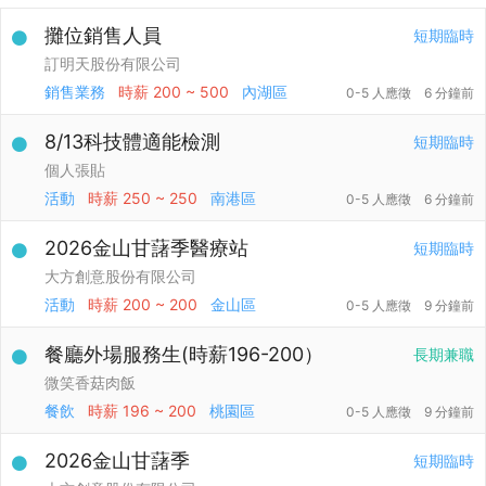
攤位銷售人員
短期臨時
訂明天股份有限公司
銷售業務
時薪
200 ~ 500
內湖區
0-5 人應徵
6 分鐘前
8/13科技體適能檢測
短期臨時
個人張貼
活動
時薪
250 ~ 250
南港區
0-5 人應徵
6 分鐘前
2026金山甘藷季醫療站
短期臨時
大方創意股份有限公司
活動
時薪
200 ~ 200
金山區
0-5 人應徵
9 分鐘前
餐廳外場服務生(時薪196-200）
長期兼職
微笑香菇肉飯
餐飲
時薪
196 ~ 200
桃園區
0-5 人應徵
9 分鐘前
2026金山甘藷季
短期臨時