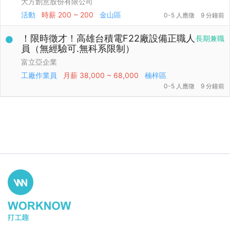
大方創意股份有限公司
活動
時薪
200 ~ 200
金山區
0-5 人應徵
9 分鐘前
！限時徵才！高雄台積電F22廠設備正職人
長期兼職
員（無經驗可.無科系限制）
富立亞企業
工廠作業員
月薪
38,000 ~ 68,000
楠梓區
0-5 人應徵
9 分鐘前