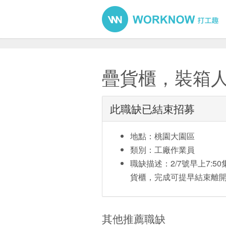
疊貨櫃，裝箱
此職缺已結束招募
地點：桃園大園區
類別：工廠作業員
職缺描述：2/7號早上7:
貨櫃，完成可提早結束離開
其他推薦職缺