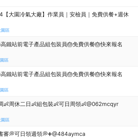
$434【大園冷氣大廠】作業員｜安檢員｜免費供餐+週休
大園區
園區🎂高鐵站前電子產品組包裝員🎂免費供餐🎂快來報名
園區
園區🎂高鐵站前電子產品組包裝員🎂免費供餐🎂快來報名
園區
👶周休二日👶組包裝👶可日周領👶@062mcqyr
大園區
書審💭可日領週領💭➕@484aymca