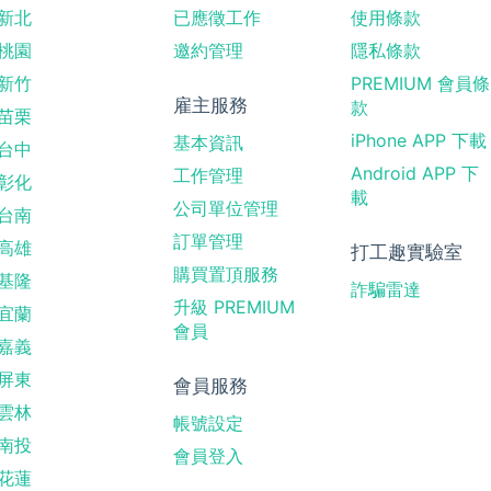
新北
已應徵工作
使用條款
桃園
邀約管理
隱私條款
新竹
PREMIUM 會員條
雇主服務
款
苗栗
iPhone APP 下載
基本資訊
台中
Android APP 下
工作管理
彰化
載
公司單位管理
台南
訂單管理
高雄
打工趣實驗室
購買置頂服務
基隆
詐騙雷達
升級 PREMIUM
宜蘭
會員
嘉義
屏東
會員服務
雲林
帳號設定
南投
會員登入
花蓮