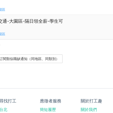
園區
交通-大園區-隔日領全薪-學生可
園區
？
尋找打工
應徵者服務
關於打工趣
台北
簡短履歷
關於我們