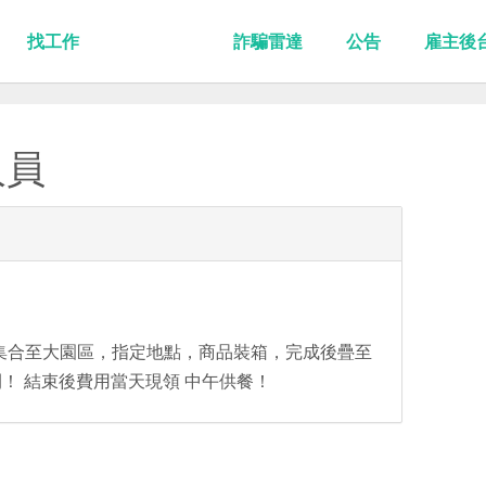
找工作
詐騙雷達
公告
雇主後
人員
50集合至大園區，指定地點，商品裝箱，完成後疊至
！ 結束後費用當天現領 中午供餐！