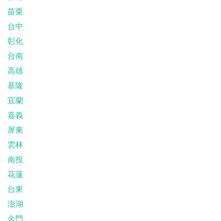
苗栗
台中
彰化
台南
高雄
基隆
宜蘭
嘉義
屏東
雲林
南投
花蓮
台東
澎湖
金門