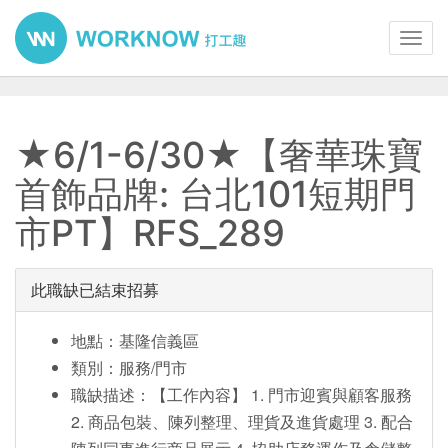
Toggl
navig
★6/1-6/30★【奢華珠寶
首飾品牌: 台北101短期門
市PT】RFS_289
此職缺已結束招募
地點：基隆信義區
類別：服務/門市
職缺描述：【工作內容】 1. 門市迎賓與顧客服務
2. 商品包裝、陳列整理、理貨及進貨處理 3. 配合