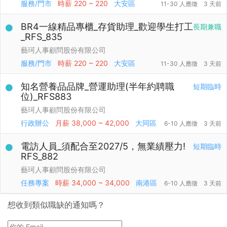
服務/門市
時薪
220 ~ 220
大安區
11-30 人應徵
3 天前
BR4一線精品專櫃_存貨助理_歡迎學生打工
長期兼職
_RFS_835
藝珂人事顧問股份有限公司
服務/門市
時薪
220 ~ 220
大安區
11-30 人應徵
3 天前
知名營養品品牌_營運助理(半年約聘職
短期臨時
位)_RFS883
藝珂人事顧問股份有限公司
行政辦公
月薪
38,000 ~ 42,000
大同區
6-10 人應徵
3 天前
電訪人員_須配合至2027/5，無業績壓力!
短期臨時
RFS_882
藝珂人事顧問股份有限公司
任務專案
時薪
34,000 ~ 34,000
南港區
6-10 人應徵
3 天前
想收到類似職缺的通知嗎？