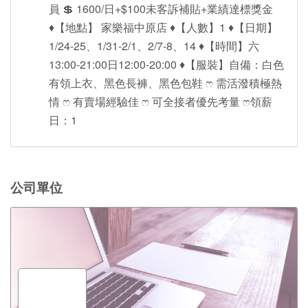
員 💲 1600/日+$100未客訴補貼+業績達標獎金
♦【地點】 家樂福中原店 ♦【人數】1 ♦【日期】
1/24-25、1/31-2/1、2/7-8、14 ♦【時間】六
13:00-21:00日12:00-20:00 ♦【服裝】自備：白色
有領上衣、黑色長褲、黑色包鞋 ෆ 需活潑積極熱
情‎ ෆ 有賣場經驗佳‎ ෆ 可全接者優先考量‎ ෆ領薪
日：1
公司單位