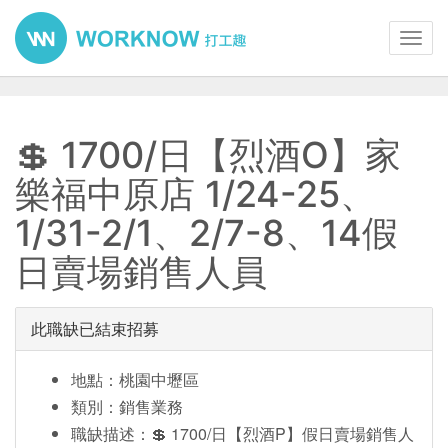
Toggl
navig
💲 1700/日【烈酒O】家
樂福中原店 1/24-25、
1/31-2/1、2/7-8、14假
日賣場銷售人員
此職缺已結束招募
地點：桃園中壢區
類別：銷售業務
職缺描述：💲 1700/日【烈酒P】假日賣場銷售人