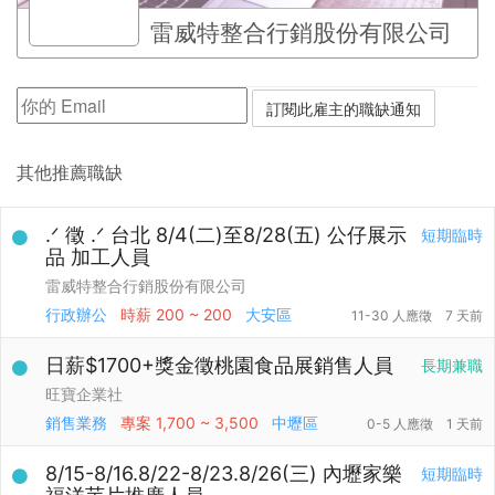
雷威特整合行銷股份有限公司
其他推薦職缺
.ᐟ 徵 .ᐟ 台北 8/4(二)至8/28(五) 公仔展示
短期臨時
品 加工人員
雷威特整合行銷股份有限公司
行政辦公
時薪
200 ~ 200
大安區
11-30 人應徵
7 天前
日薪$1700+獎金徵桃園食品展銷售人員
長期兼職
旺寶企業社
銷售業務
專案
1,700 ~ 3,500
中壢區
0-5 人應徵
1 天前
8/15-8/16.8/22-8/23.8/26(三) 內壢家樂
短期臨時