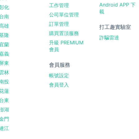
Android APP 下
工作管理
彰化
載
公司單位管理
台南
訂單管理
高雄
打工趣實驗室
購買置頂服務
基隆
詐騙雷達
升級 PREMIUM
宜蘭
會員
嘉義
屏東
會員服務
雲林
帳號設定
南投
會員登入
花蓮
台東
澎湖
金門
連江