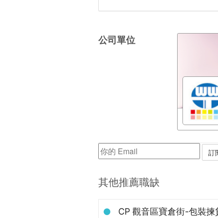
公司單位
其他推薦職缺
CP 觀音區寶倉街-包裝揀