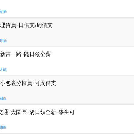
音區
路-理貨員-日借支/周借支
梅區
區新吉一路-隔日領全薪
林鎮
-小包裹分揀員-可周借支
南區
交通-大園區-隔日領全薪-學生可
園區