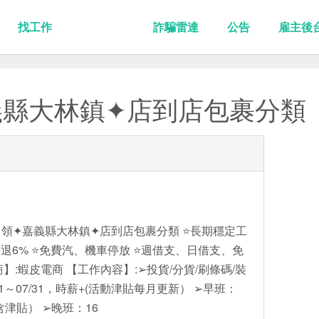
找工作
詐騙雷達
公告
雇主後
義縣大林鎮✦店到店包裹分類
領✦嘉義縣大林鎮✦店到店包裹分類 ⭐️長期穩定工
退6% ⭐️免費汽、機車停放 ⭐️週借支、日借支、免
商】:蝦皮電商 【工作內容】:➢投貨/分貨/刷條碼/裝
01～07/31，時薪+(活動津貼每月更新） ➢早班：
元 (含津貼） ➢晚班：16