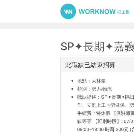
SP✦長期✦嘉
此職缺已結束招募
地點：大林鎮
類別：勞力/物流
職缺描述：SP✦長期✦隔日
作、立刻上工 ⭐️勞健保、勞
手續費 ⭐️特休假 【派駐廠
箱等等 【班別時段】: 07/
09:00~18:00 時薪 200