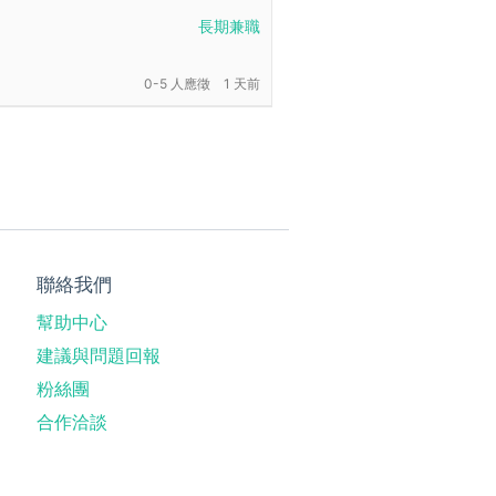
長期兼職
0-5 人應徵
1 天前
聯絡我們
幫助中心
建議與問題回報
粉絲團
合作洽談