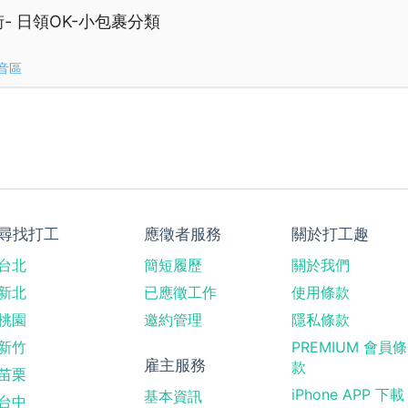
街- 日領OK-小包裹分類
音區
尋找打工
應徵者服務
關於打工趣
台北
簡短履歷
關於我們
新北
已應徵工作
使用條款
桃園
邀約管理
隱私條款
新竹
PREMIUM 會員條
雇主服務
款
苗栗
iPhone APP 下載
基本資訊
台中