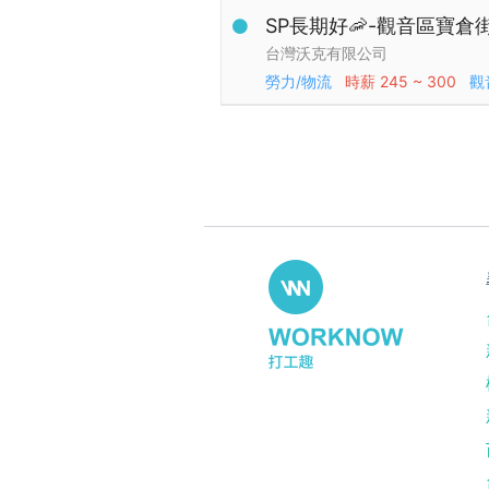
SP長期好🦐-觀音區寶倉
台灣沃克有限公司
勞力/物流
時薪
245 ~ 300
觀