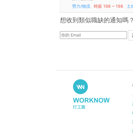
勞力/物流
時薪
198 ~ 198
土
想收到類似職缺的通知嗎