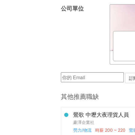
公司單位
其他推薦職缺
鶯歌 中壢大夜理貨人員
豪澤企業社
勞力/物流
時薪
200 ~ 220
鶯