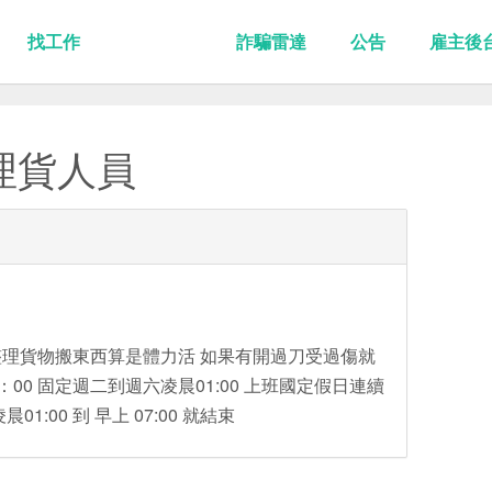
找工作
詐騙雷達
公告
雇主後
理貨人員
理貨物搬東西算是體力活 如果有開過刀受過傷就
：00 固定週二到週六凌晨01:00 上班國定假日連續
1:00 到 早上 07:00 就結束