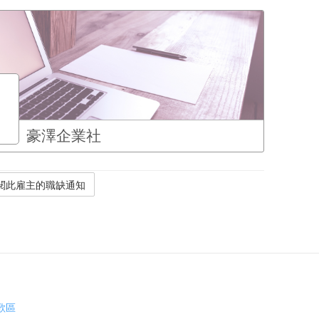
豪澤企業社
歌區