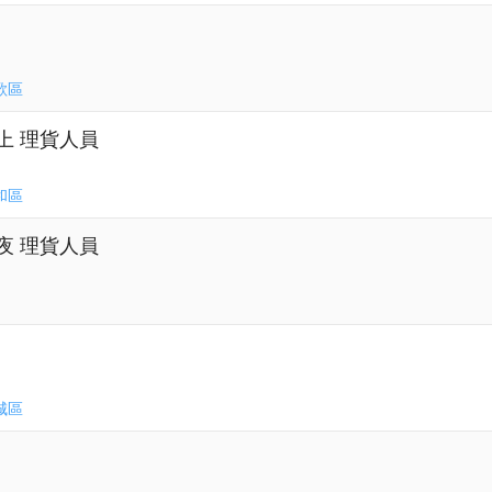
歌區
晚上 理貨人員
和區
大夜 理貨人員
城區