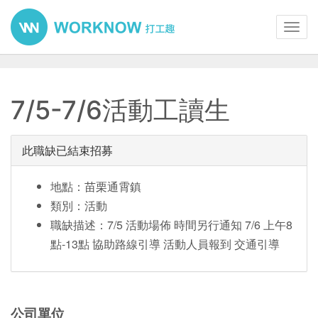
Toggl
navig
7/5-7/6活動工讀生
此職缺已結束招募
地點：苗栗通霄鎮
類別：活動
職缺描述：7/5 活動場佈 時間另行通知 7/6 上午8
點-13點 協助路線引導 活動人員報到 交通引導
公司單位