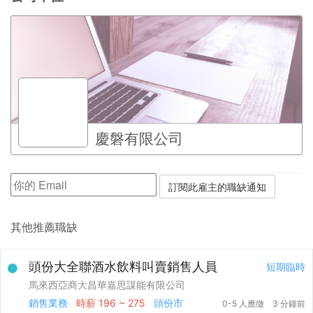
慶磐有限公司
其他推薦職缺
頭份大全聯酒水飲料叫賣銷售人員
短期臨時
馬來西亞商大昌華嘉思謀能有限公司
銷售業務
時薪
196 ~ 275
頭份市
0-5 人應徵
3 分鐘前