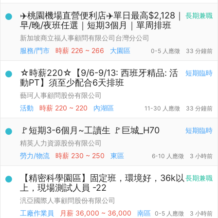
✈️桃園機場直營便利店✈️單日最高$2,128｜
長期兼職
早/晚/夜班任選｜短期3個月｜單周排班
新加坡商立福人事顧問有限公司台灣分公司
服務/門市
時薪
226 ~ 266
大園區
0-5 人應徵
33 分鐘前
☆時薪220☆【9/6-9/13: 西班牙精品: 活
短期臨時
動PT】須至少配合6天排班
藝珂人事顧問股份有限公司
活動
時薪
220 ~ 220
內湖區
11-30 人應徵
33 分鐘前
🚩短期3-6個月~工讀生 🚩巨城_H70
短期臨時
精英人力資源股份有限公司
勞力/物流
時薪
230 ~ 250
東區
6-10 人應徵
3 小時前
【精密科學園區】固定班，環境好，36k以
長期兼職
上，現場測試人員 -22
汎亞國際人事顧問股份有限公司
工廠作業員
月薪
36,000 ~ 36,000
南區
0-5 人應徵
3 小時前