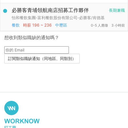
必勝客青埔領航南店招募工作夥伴
長期兼職
怡和餐飲集團-富利餐飲股份有限公司-必勝客/肯德基
餐飲
時薪
196 ~ 236
中壢區
0-5 人應徵
3 小時前
想收到類似職缺的通知嗎？