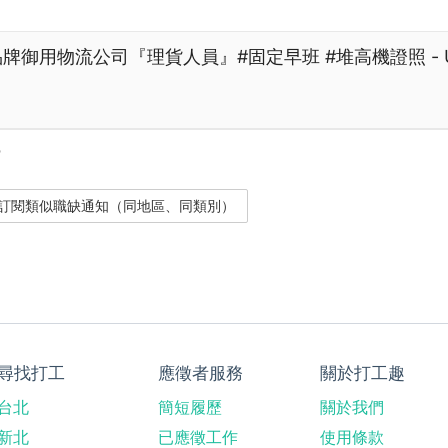
家電品牌御用物流公司『理貨人員』#固定早班 #堆高機證照 - 
？
尋找打工
應徵者服務
關於打工趣
台北
簡短履歷
關於我們
新北
已應徵工作
使用條款