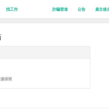
找工作
詐騙雷達
公告
雇主後
師
客源排班