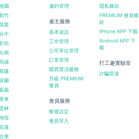
桃園
邀約管理
隱私條款
新竹
PREMIUM 會員條
雇主服務
款
苗栗
iPhone APP 下載
基本資訊
台中
Android APP 下
工作管理
彰化
載
公司單位管理
台南
訂單管理
高雄
打工趣實驗室
購買置頂服務
基隆
詐騙雷達
升級 PREMIUM
宜蘭
會員
嘉義
屏東
會員服務
雲林
帳號設定
南投
會員登入
花蓮
台東