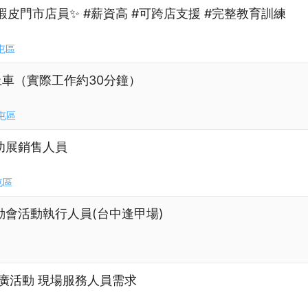
蝦皮門市店員✨ #薪資高 #可跨店支援 #完整教育訓練
屯區
上車（實際工作約30分鐘）
屯區
 婦幼展銷售人員
屯區
企業運動會活動執行人員(台中逢甲場)
推廣活動 現場服務人員需求