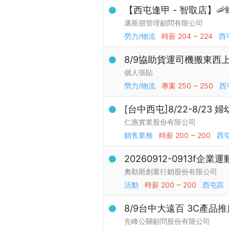
【西屯逢甲 - 智取店】
邁斯朋管理顧問有限公司
勞力/物流
時薪
204 ~ 224
西
8/9協助貨運司機搬東西
個人張貼
勞力/物流
專案
250 ~ 250
西
[台中西屯]8/22-8/23
仁惠實業股份有限公司
銷售業務
時薪
200 ~ 200
西
20260912-0913f
奧勒斯創業行銷股份有限公司
活動
時薪
200 ~ 200
西屯區
8/9台中大遠百 3C產品
先峰公關顧問股份有限公司