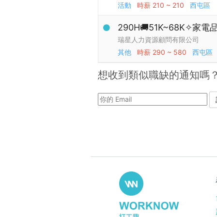
活動
時薪
210 ~ 210
西屯區
290H🚚51K~68K✧
瑞星人力資源顧問有限公司
其他
時薪
290 ~ 580
西屯區
想收到類似職缺的通知嗎