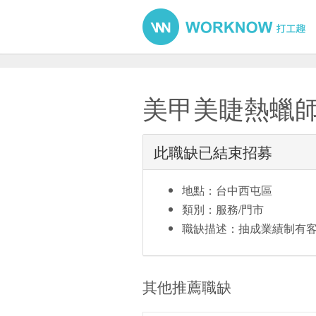
美甲美睫熱蠟
此職缺已結束招募
地點：台中西屯區
類別：服務/門市
職缺描述：抽成業績制有
其他推薦職缺