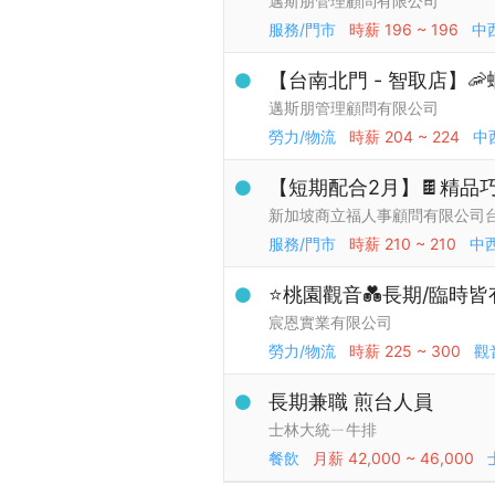
邁斯朋管理顧問有限公司
服務/門市
時薪
196 ~ 196
中
【台南北門 - 智取店】
邁斯朋管理顧問有限公司
勞力/物流
時薪
204 ~ 224
中
【短期配合2月】🍫精品
新加坡商立福人事顧問有限公司
服務/門市
時薪
210 ~ 210
中
⭐桃園觀音💑長期/臨時皆有
宸恩實業有限公司
勞力/物流
時薪
225 ~ 300
觀
長期兼職 煎台人員
士林大統ㄧ牛排
餐飲
月薪
42,000 ~ 46,000