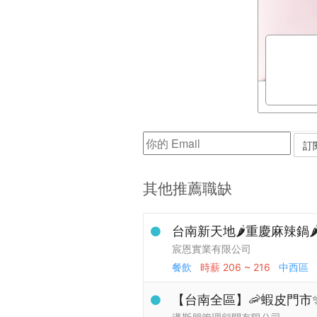
其他推薦職缺
台南新天地🌶️重慶麻辣鍋🌶
宸恩實業有限公司
餐飲
時薪
206 ~ 216
中西區
【台南全區】🦐蝦皮門市