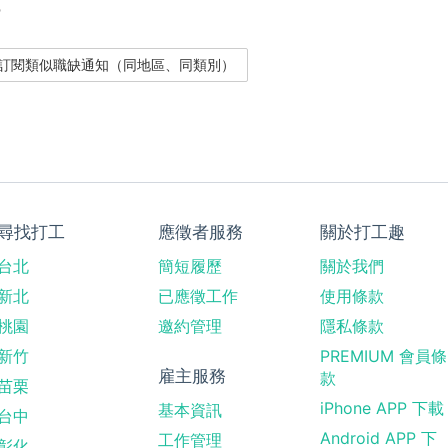
？
尋找打工
應徵者服務
關於打工趣
台北
簡短履歷
關於我們
新北
已應徵工作
使用條款
桃園
邀約管理
隱私條款
新竹
PREMIUM 會員條
雇主服務
款
苗栗
iPhone APP 下載
基本資訊
台中
Android APP 下
工作管理
彰化