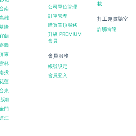
載
公司單位管理
台南
訂單管理
高雄
打工趣實驗室
購買置頂服務
基隆
詐騙雷達
升級 PREMIUM
宜蘭
會員
嘉義
屏東
會員服務
雲林
帳號設定
南投
會員登入
花蓮
台東
澎湖
金門
連江