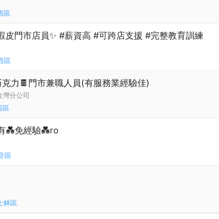
西區
蝦皮門市店員✨ #薪資高 #可跨店支援 #完整教育訓練
西區
巧克力🍫門市兼職人員(有服務業經驗佳)
台灣分公司
西區
💑免經驗💑ro
音區
士林區