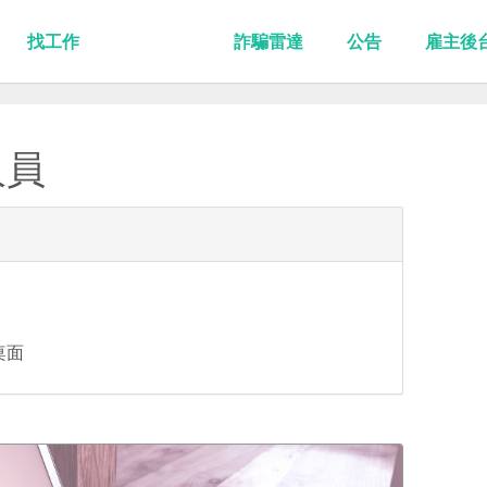
找工作
詐騙雷達
公告
雇主後
人員
桌面