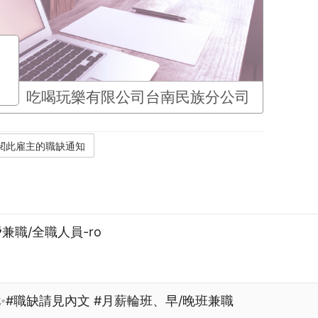
吃喝玩樂有限公司台南民族分公司
️兼職/全職人員-ro
✨#職缺請見內文 #月薪輪班、早/晚班兼職