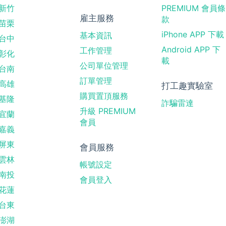
新竹
PREMIUM 會員條
雇主服務
款
苗栗
iPhone APP 下載
基本資訊
台中
Android APP 下
工作管理
彰化
載
公司單位管理
台南
訂單管理
高雄
打工趣實驗室
購買置頂服務
基隆
詐騙雷達
升級 PREMIUM
宜蘭
會員
嘉義
屏東
會員服務
雲林
帳號設定
南投
會員登入
花蓮
台東
澎湖