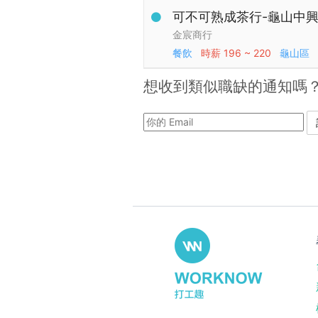
可不可熟成茶行-龜山中興
金宸商行
餐飲
時薪
196 ~ 220
龜山區
想收到類似職缺的通知嗎