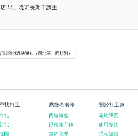
店 早、晚班長期工讀生
？
尋找打工
應徵者服務
關於打工趣
台北
簡短履歷
關於我們
新北
已應徵工作
使用條款
桃園
邀約管理
隱私條款