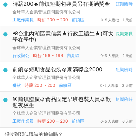
時薪200🔥前鎮短期包裝員另有期滿獎金
短期臨時
全球華人企業管理顧問股份有限公司
工廠作業員
時薪
200 ~ 200
前鎮區
0-5 人應徵
1 天前
📢台北內湖區電信業★行政工讀生★(可大
長期兼職
學在學中)
全球華人企業管理顧問股份有限公司
行政辦公
時薪
196 ~ 196
內湖區
0-5 人應徵
2 天前
前鎮🥮短期食品包裝🥮期滿獎金2000
短期臨時
全球華人企業管理顧問股份有限公司
餐飲
時薪
200 ~ 200
前鎮區
0-5 人應徵
3 天前
🎯前鎮臨廣🥮食品固定早班包裝人員🥮歡
短期臨時
迎夜校生
全球華人企業管理顧問股份有限公司
工廠作業員
時薪
200 ~ 200
前鎮區
0-5 人應徵
6 天前
想收到類似職缺的通知嗎？