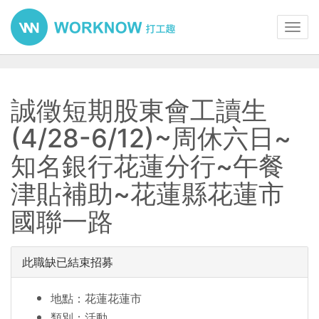
Toggl
navig
誠徵短期股東會工讀生
(4/28-6/12)~周休六日~
知名銀行花蓮分行~午餐
津貼補助~花蓮縣花蓮市
國聯一路
此職缺已結束招募
地點：花蓮花蓮市
類別：活動