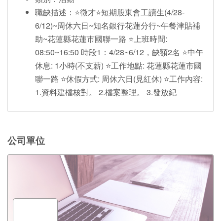
職缺描述：⭐徵才⭐短期股東會工讀生(4/28-
6/12)~周休六日~知名銀行花蓮分行~午餐津貼補
助~花蓮縣花蓮市國聯一路 ⭐上班時間:
08:50~16:50 時段1：4/28~6/12，缺額2名 ⭐中午
休息: 1小時(不支薪) ⭐工作地點: 花蓮縣花蓮市國
聯一路 ⭐休假方式: 周休六日(見紅休) ⭐工作內容:
1.資料建檔核對。 2.檔案整理。 3.發放紀
公司單位