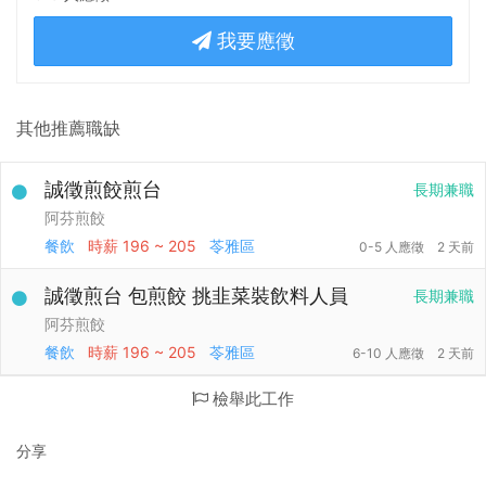
我要應徵
其他推薦職缺
誠徵煎餃煎台
長期兼職
阿芬煎餃
餐飲
時薪
196 ~ 205
苓雅區
0-5 人應徵
2 天前
誠徵煎台 包煎餃 挑韭菜裝飲料人員
長期兼職
阿芬煎餃
餐飲
時薪
196 ~ 205
苓雅區
6-10 人應徵
2 天前
檢舉此工作
分享