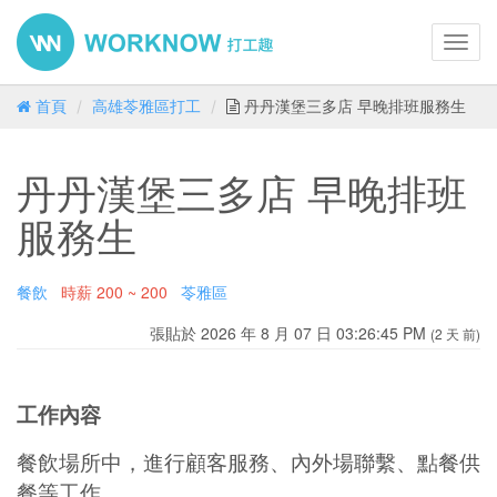
Toggl
navig
首頁
高雄苓雅區打工
丹丹漢堡三多店 早晚排班服務生
丹丹漢堡三多店 早晚排班
服務生
餐飲
時薪
200 ~ 200
苓雅區
張貼於 2026 年 8 月 07 日 03:26:45 PM
(2 天 前)
工作內容
餐飲場所中，進行顧客服務、內外場聯繫、點餐供
餐等工作