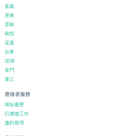
嘉義
屏東
雲林
南投
花蓮
台東
澎湖
金門
連江
應徵者服務
簡短履歷
已應徵工作
邀約管理