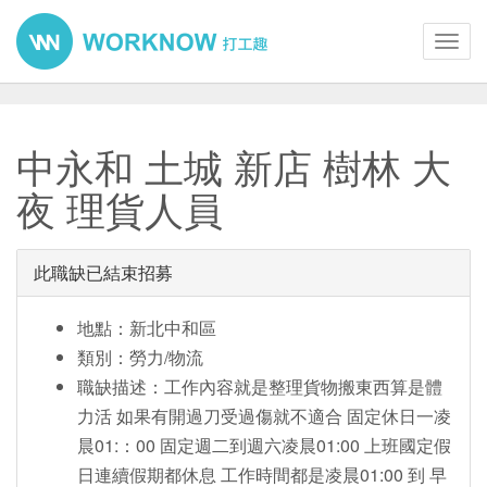
Toggl
navig
中永和 土城 新店 樹林 大
夜 理貨人員
此職缺已結束招募
地點：新北中和區
類別：勞力/物流
職缺描述：工作內容就是整理貨物搬東西算是體
力活 如果有開過刀受過傷就不適合 固定休日一凌
晨01:：00 固定週二到週六凌晨01:00 上班國定假
日連續假期都休息 工作時間都是凌晨01:00 到 早