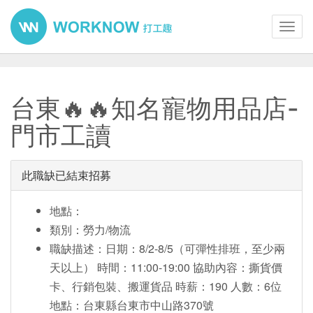
Toggl
navig
台東🔥🔥知名寵物用品店-
門市工讀
此職缺已結束招募
地點：
類別：勞力/物流
職缺描述：日期：8/2-8/5（可彈性排班，至少兩
天以上） 時間：11:00-19:00 協助內容：撕貨價
卡、行銷包裝、搬運貨品 時薪：190 人數：6位
地點：台東縣台東市中山路370號