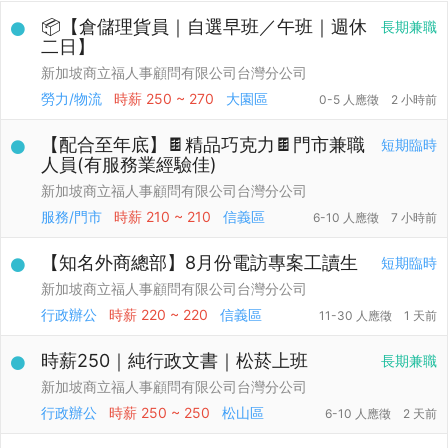
📦【倉儲理貨員｜自選早班／午班｜週休
長期兼職
二日】
新加坡商立福人事顧問有限公司台灣分公司
勞力/物流
時薪
250 ~ 270
大園區
0-5 人應徵
2 小時前
【配合至年底】🍫精品巧克力🍫門市兼職
短期臨時
人員(有服務業經驗佳)
新加坡商立福人事顧問有限公司台灣分公司
服務/門市
時薪
210 ~ 210
信義區
6-10 人應徵
7 小時前
【知名外商總部】8月份電訪專案工讀生
短期臨時
新加坡商立福人事顧問有限公司台灣分公司
行政辦公
時薪
220 ~ 220
信義區
11-30 人應徵
1 天前
時薪250｜純行政文書｜松菸上班
長期兼職
新加坡商立福人事顧問有限公司台灣分公司
行政辦公
時薪
250 ~ 250
松山區
6-10 人應徵
2 天前