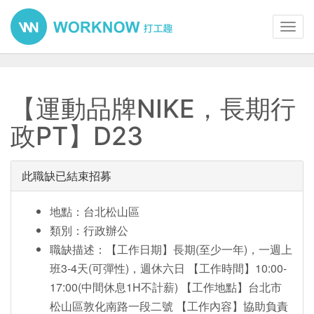
Toggl
navig
【運動品牌NIKE，長期行
政PT】D23
此職缺已結束招募
地點：台北松山區
類別：行政辦公
職缺描述：【工作日期】長期(至少一年)，一週上
班3-4天(可彈性)，週休六日 【工作時間】10:00-
17:00(中間休息1H不計薪) 【工作地點】台北市
松山區敦化南路一段二號 【工作內容】協助負責