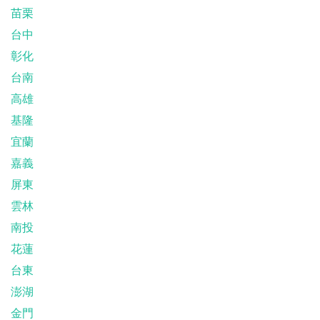
苗栗
台中
彰化
台南
高雄
基隆
宜蘭
嘉義
屏東
雲林
南投
花蓮
台東
澎湖
金門