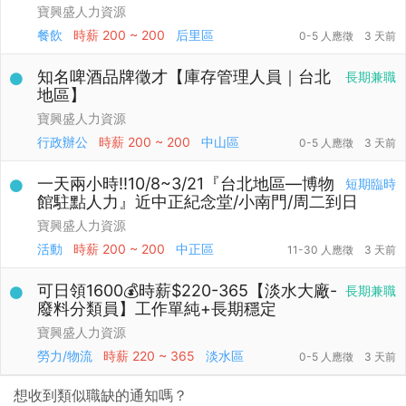
寶興盛人力資源
餐飲
時薪
200 ~ 200
后里區
0-5 人應徵
3 天前
知名啤酒品牌徵才【庫存管理人員｜台北
長期兼職
地區】
寶興盛人力資源
行政辦公
時薪
200 ~ 200
中山區
0-5 人應徵
3 天前
一天兩小時‼️10/8~3/21『台北地區—博物
短期臨時
館駐點人力』近中正紀念堂/小南門/周二到日
寶興盛人力資源
活動
時薪
200 ~ 200
中正區
11-30 人應徵
3 天前
可日領1600💰時薪$220-365【淡水大廠-
長期兼職
廢料分類員】工作單純+長期穩定
寶興盛人力資源
勞力/物流
時薪
220 ~ 365
淡水區
0-5 人應徵
3 天前
想收到類似職缺的通知嗎？