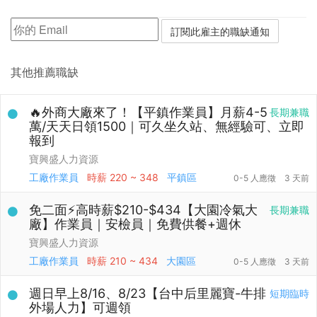
其他推薦職缺
🔥外商大廠來了！【平鎮作業員】月薪4-5
長期兼職
萬/天天日領1500｜可久坐久站、無經驗可、立即
報到
寶興盛人力資源
工廠作業員
時薪
220 ~ 348
平鎮區
0-5 人應徵
3 天前
免二面⚡高時薪$210-$434【大園冷氣大
長期兼職
廠】作業員｜安檢員｜免費供餐+週休
寶興盛人力資源
工廠作業員
時薪
210 ~ 434
大園區
0-5 人應徵
3 天前
週日早上8/16、8/23【台中后里麗寶-牛排
短期臨時
外場人力】可週領