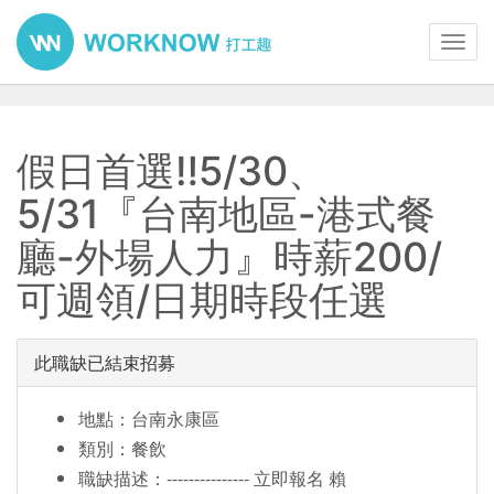
Toggl
navig
假日首選‼️5/30、
5/31『台南地區-港式餐
廳-外場人力』時薪200/
可週領/日期時段任選
此職缺已結束招募
地點：台南永康區
類別：餐飲
職缺描述：--------------- 立即報名 賴