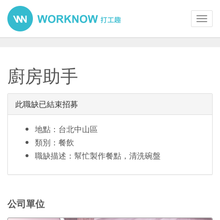
Toggl
navig
廚房助手
此職缺已結束招募
地點：台北中山區
類別：餐飲
職缺描述：幫忙製作餐點，清洗碗盤
公司單位