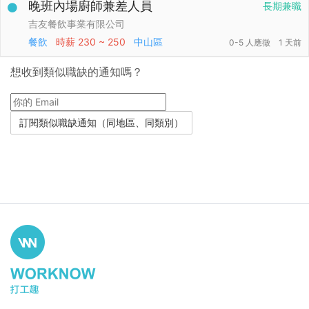
晚班內場廚師兼差人員
長期兼職
吉友餐飲事業有限公司
餐飲
時薪
230 ~ 250
中山區
0-5 人應徵
1 天前
想收到類似職缺的通知嗎？