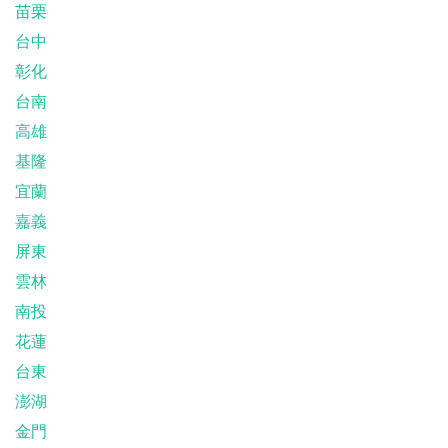
苗栗
台中
彰化
台南
高雄
基隆
宜蘭
嘉義
屏東
雲林
南投
花蓮
台東
澎湖
金門