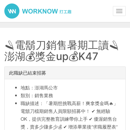
Toggl
navig
🪒電鬍刀銷售暑期工讀🪒
澎湖💰獎金up💰K47
此職缺已結束招募
地點：澎湖馬公市
類別：銷售業務
職缺描述：「暑期想挑戰高薪！爽拿獎金嗎🔥」
電鬍刀檔期銷售人員限額招募中！ ✔ 無經驗
OK，提供完整教育訓練帶你上手 ✔ 優渥銷售台
獎，賣多少賺多少💰 ✔ 增添畢業後”求職履歷表”