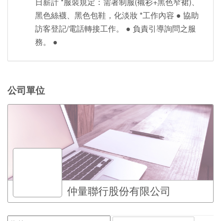
日薪計 *服裝規定：需著制服(襯衫+黑色窄裙)、
黑色絲襪、黑色包鞋，化淡妝 *工作內容 ● 協助
訪客登記/電話轉接工作。 ● 負責引導詢問之服
務。 ●
公司單位
仲量聯行股份有限公司