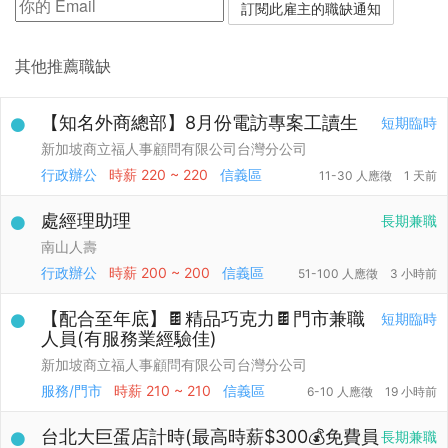
其他推薦職缺
【知名外商總部】8月份電訪專案工讀生
短期臨時
新加坡商立福人事顧問有限公司台灣分公司
行政辦公
時薪
220 ~ 220
信義區
11-30 人應徵
1 天前
處經理助理
長期兼職
南山人壽
行政辦公
時薪
200 ~ 200
信義區
51-100 人應徵
3 小時前
【配合至年底】🍫精品巧克力🍫門市兼職
短期臨時
人員(有服務業經驗佳)
新加坡商立福人事顧問有限公司台灣分公司
服務/門市
時薪
210 ~ 210
信義區
6-10 人應徵
19 小時前
台北大巨蛋店計時(最高時薪$300💰免費員
長期兼職