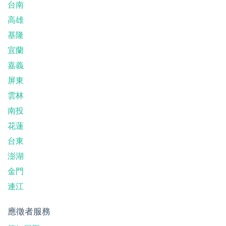
台南
高雄
基隆
宜蘭
嘉義
屏東
雲林
南投
花蓮
台東
澎湖
金門
連江
應徵者服務