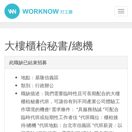
Toggl
navig
大樓櫃枱秘書/總機
此職缺已結束招募
地點：基隆信義區
類別：行政辦公
職缺描述：我們需要臨時性且可長期配合的大樓
櫃枱秘書代班，可讓你有到不同產業公司體驗工
作環境的機會! 需求條件： *具服務熱誠 *可配合
臨時代班或短期性工作者佳 *代班職位：櫃枱接
待/總機 *代班地點：台北市信義區 *代班薪資：以