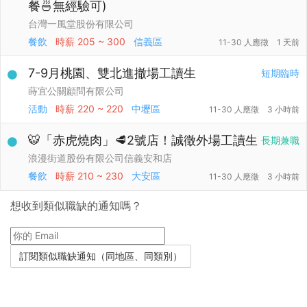
餐🍜無經驗可)
台灣一風堂股份有限公司
餐飲
時薪
205 ~ 300
信義區
11-30 人應徵
1 天前
7-9月桃園、雙北進撤場工讀生
短期臨時
蒔宜公關顧問有限公司
活動
時薪
220 ~ 220
中壢區
11-30 人應徵
3 小時前
🐯「赤虎燒肉」🥩2號店！誠徵外場工讀生
長期兼職
浪漫街道股份有限公司信義安和店
餐飲
時薪
210 ~ 230
大安區
11-30 人應徵
3 小時前
想收到類似職缺的通知嗎？