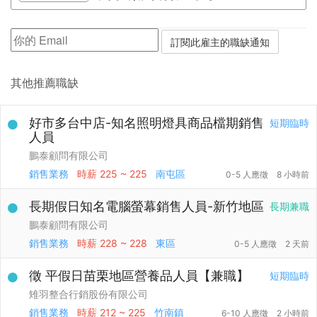
其他推薦職缺
好市多台中店-知名照明燈具商品檔期銷售
短期臨時
人員
鵬泰顧問有限公司
銷售業務
時薪
225 ~ 225
南屯區
0-5 人應徵
8 小時前
長期假日知名電腦螢幕銷售人員-新竹地區
長期兼職
鵬泰顧問有限公司
銷售業務
時薪
228 ~ 228
東區
0-5 人應徵
2 天前
徵 平假日苗栗地區營養品人員【兼職】
短期臨時
雉羽整合行銷股份有限公司
銷售業務
時薪
212 ~ 225
竹南鎮
6-10 人應徵
2 小時前