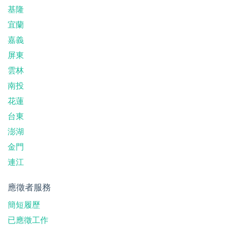
基隆
宜蘭
嘉義
屏東
雲林
南投
花蓮
台東
澎湖
金門
連江
應徵者服務
簡短履歷
已應徵工作