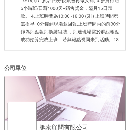
10/18周五(配合的好後續會再做安排) 3.薪資待遇
5小時班/日薪1000天+銷售獎金，隔月15日匯
款。 4.上班時間為13:30~18:30 (5H) 上班時間都
需提早10分鐘到現場並回報,上班時間內的前30分
鐘為到點報到換裝組裝,，到達現場需於群組報點
成功始算完成上班，若無報點視同未到活動。18
公司單位
鵬泰顧問有限公司