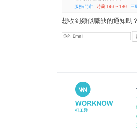
服務/門市
時薪
196 ~ 196
三
想收到類似職缺的通知嗎