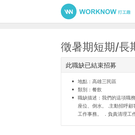
徵暑期短期/長
此職缺已結束招募
地點：高雄三民區
類別：餐飲
職缺描述：我們的這項職務
座位、倒水。 .主動招呼
工作事務。 ．負責清理工