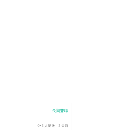
長期兼職
0-5 人應徵
2 天前