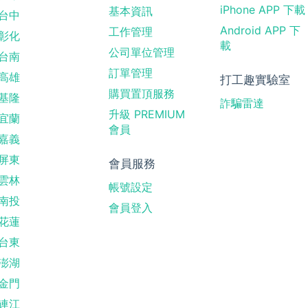
iPhone APP 下載
基本資訊
台中
Android APP 下
工作管理
彰化
載
公司單位管理
台南
訂單管理
高雄
打工趣實驗室
購買置頂服務
基隆
詐騙雷達
升級 PREMIUM
宜蘭
會員
嘉義
屏東
會員服務
雲林
帳號設定
南投
會員登入
花蓮
台東
澎湖
金門
連江