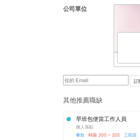
公司單位
其他推薦職缺
早班包便當工作人員
個人張貼
餐飲
時薪
200 ~ 205
三民區