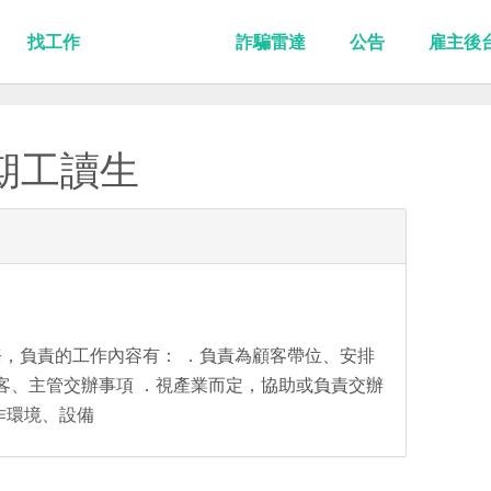
找工作
詐騙雷達
公告
雇主後
期工讀生
，負責的工作內容有： ．負責為顧客帶位、安排
顧客、主管交辦事項 ．視產業而定，協助或負責交辦
作環境、設備