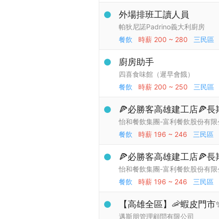
外場排班工讀人員
帕狄尼諾Padrino義大利廚房
餐飲
時薪
200 ~ 280
三民區
廚房助手
四喜食味館（遲早會餓）
餐飲
時薪
200 ~ 250
三民區
🍕必勝客高雄建工店🍕長期
怡和餐飲集團-富利餐飲股份有限
餐飲
時薪
196 ~ 246
三民區
🍕必勝客高雄建工店🍕長
怡和餐飲集團-富利餐飲股份有限
餐飲
時薪
196 ~ 246
三民區
【高雄全區】🦐蝦皮門市
邁斯朋管理顧問有限公司