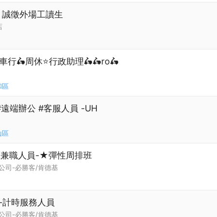
店！誠徵外場工讀生
店
行🛵周休⭐行政助理🛵🛵ro🛵
和區
遠端辦公 #客服人員 -UH
山區
班兼職人員-★彈性周排班
公司-必勝客/肯德基
期-計時服務人員
公司-必勝客/肯德基