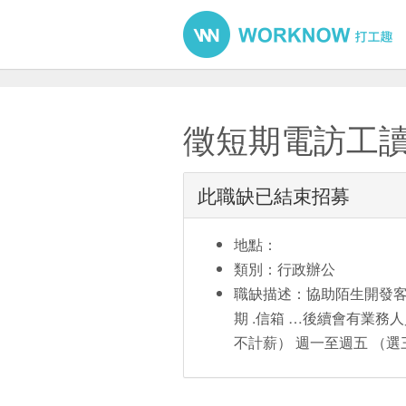
徵短期電訪工
此職缺已結束招募
地點：
類別：行政辦公
職缺描述：協助陌生開發客
期 .信箱 …後續會有業務人員
不計薪） 週一至週五 （選