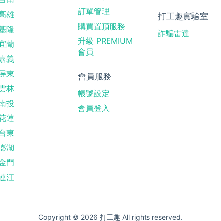
訂單管理
高雄
打工趣實驗室
購買置頂服務
基隆
詐騙雷達
升級 PREMIUM
宜蘭
會員
嘉義
屏東
會員服務
雲林
帳號設定
南投
會員登入
花蓮
台東
澎湖
金門
連江
Copyright © 2026 打工趣 All rights reserved.