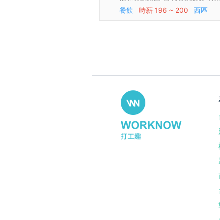
餐飲
時薪
196 ~ 200
西區