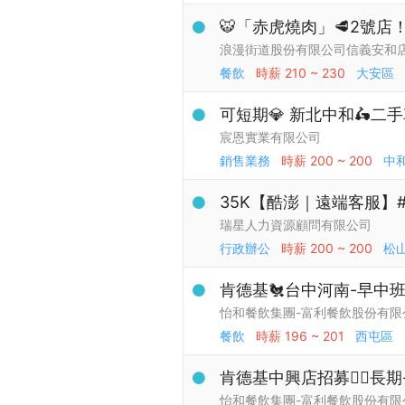
🐯「赤虎燒肉」🥩2號
浪漫街道股份有限公司信義安和
餐飲
時薪
210 ~ 230
大安區
可短期💎 新北中和🛵二手車
宸恩實業有限公司
銷售業務
時薪
200 ~ 200
中
35K【酷澎｜遠端客服】#
瑞星人力資源顧問有限公司
行政辦公
時薪
200 ~ 200
松
肯德基🐔台中河南-早中
怡和餐飲集團-富利餐飲股份有限
餐飲
時薪
196 ~ 201
西屯區
肯德基中興店招募👉🏻長
怡和餐飲集團-富利餐飲股份有限