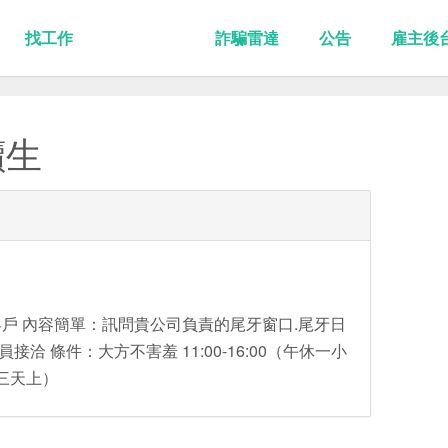
找工作
詐騙雷達
公告
雇主後
讀生
戶 內容簡單：訊問貴公司負責的尾牙窗口.尾牙日
接洽 條件：大方不害羞 11:00-16:00（午休一小
三天上）