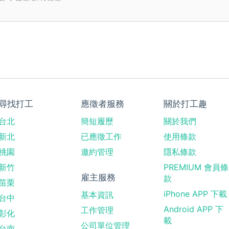
尋找打工
應徵者服務
關於打工趣
台北
簡短履歷
關於我們
新北
已應徵工作
使用條款
桃園
邀約管理
隱私條款
新竹
PREMIUM 會員條
雇主服務
款
苗栗
iPhone APP 下載
基本資訊
台中
Android APP 下
工作管理
彰化
載
公司單位管理
台南