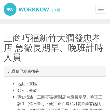
Toggl
navig
三商巧福新竹大潤發忠孝
店 急徵長期早、晚班計時
人員
此職缺已結束招募
地點：東區
類別：餐飲
職缺描述：三商巧福-新潤店 急徵長期早、晚班工
讀生（假日皆可上佳） 正在尋找對餐飲業有熱忱