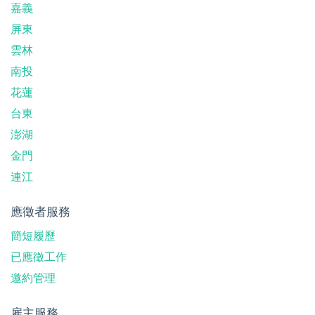
嘉義
屏東
雲林
南投
花蓮
台東
澎湖
金門
連江
應徵者服務
簡短履歷
已應徵工作
邀約管理
雇主服務