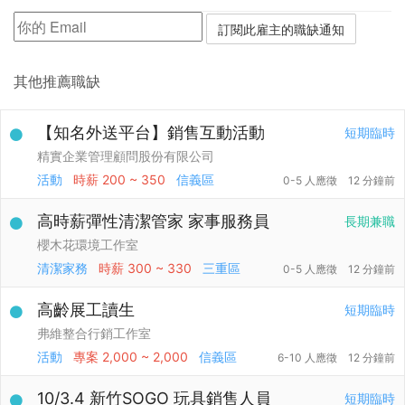
其他推薦職缺
【知名外送平台】銷售互動活動
短期臨時
精實企業管理顧問股份有限公司
活動
時薪
200 ~ 350
信義區
0-5 人應徵
12 分鐘前
高時薪彈性清潔管家 家事服務員
長期兼職
櫻木花環境工作室
清潔家務
時薪
300 ~ 330
三重區
0-5 人應徵
12 分鐘前
高齡展工讀生
短期臨時
弗維整合行銷工作室
活動
專案
2,000 ~ 2,000
信義區
6-10 人應徵
12 分鐘前
10/3.4 新竹SOGO 玩具銷售人員
短期臨時