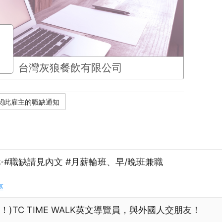
台灣灰狼餐飲有限公司
✨#職缺請見內文 #月薪輪班、早/晚班兼職
區
)TC TIME WALK英文導覽員，與外國人交朋友！