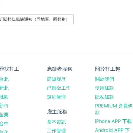
？
尋找打工
應徵者服務
關於打工趣
台北
簡短履歷
關於我們
新北
已應徵工作
使用條款
桃園
邀約管理
隱私條款
新竹
PREMIUM 會員條
雇主服務
款
苗栗
iPhone APP 下載
基本資訊
台中
Android APP 下
工作管理
彰化