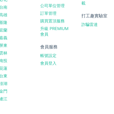
載
公司單位管理
台南
訂單管理
高雄
打工趣實驗室
購買置頂服務
基隆
詐騙雷達
升級 PREMIUM
宜蘭
會員
嘉義
屏東
會員服務
雲林
帳號設定
南投
會員登入
花蓮
台東
澎湖
金門
連江