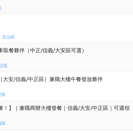
區
文山區
車取餐夥伴（中正/信義/大安區可選）
正區
［大安/信義/中正區］兼職大樓午餐發放夥伴
安區
餐！】｜兼職商辦大樓發餐｜信義/大安/中正區｜可週領
義區