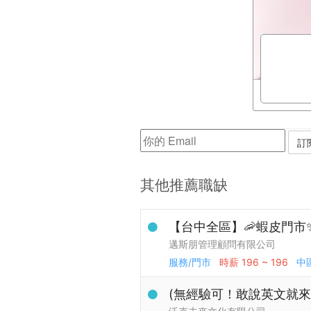
其他推薦職缺
【台中全區】🦐蝦皮門市
邁斯朋管理顧問有限公司
服務/門市
時薪
196 ~ 196
中
(無經驗可！敢說英文就來！