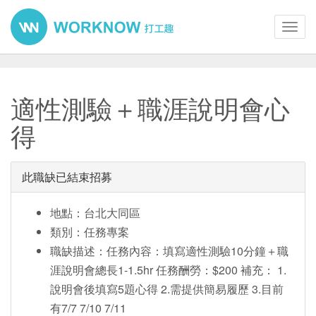
Toggl
navig
適性測驗＋職涯說明會心
得
此職缺已結束招募
地點：台北大同區
類別：任務專案
職缺描述：任務內容：填寫適性測驗10分鐘＋職
涯說明會總長1-1.5hr 任務酬勞：$200 補充： 1.
說明會後填寫5題心得 2.需提供簡易履歷 3.目前
有7/7 7/10 7/11