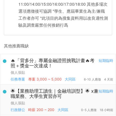
11:00/14:00/15:00/16:00/17:00/18:00 其他多場次
選項應徵後可協調 *學生、應屆畢業生為主/兼職
工作者亦可 *此項目的為搜集資料用以改良適性測
驗及調查嚴禁任何推銷行爲
其他推薦職缺
🔥「背多分」專屬金融證照挑戰計畫🔥考
短期臨時
照＋獎金一次達成！
個人張貼
任務專案
專案
3,000 ~ 5,000
大同區
6-10 人應徵
4 天前
🌟【業務助理工讀生｜金融培訓型】🌟 x兼
短期臨時
職業務、大學生實習亦可
個人張貼
行政辦公
時薪
200 ~ 200
大同區
0-5 人應徵
18 小時前