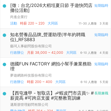
[徵：台北/2026大稻埕夏日節 手遊快閃店
短期臨時
攤位活動]
尚進企業行
活動
時薪
220 ~ 220
大同區
11-30 人應徵
3 天前
知名營養品品牌_營運助理(半年約聘職
短期臨時
位)_RFS883
藝珂人事顧問股份有限公司
行政辦公
月薪
38,000 ~ 42,000
大同區
6-10 人應徵
4 天前
德國FUN FACTORY 網拍小幫手兼業務助
短期臨時
理
夢遊網路科技股份有限公司
行政辦公
時薪
200 ~ 400
大同區
6-10 人應徵
5 天前
【西屯逢甲 - 智取店】🦐蝦皮門市店員✨ #
長期兼職
薪資高 #可跨店支援 #完整教育訓練
邁斯朋管理顧問有限公司
勞力/物流
時薪
204 ~ 224
西屯區