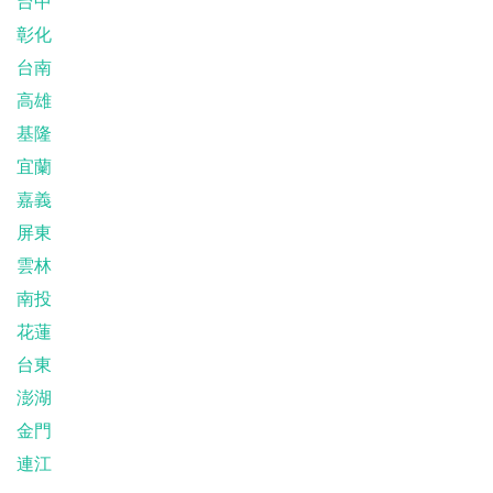
台中
彰化
台南
高雄
基隆
宜蘭
嘉義
屏東
雲林
南投
花蓮
台東
澎湖
金門
連江