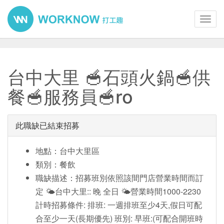
Toggl
navig
台中大里 🥣石頭火鍋🥣供
餐🥣服務員🥣ro
此職缺已結束招募
地點：台中大里區
類別：餐飲
職缺描述：招募班別依照該間門店營業時間而訂
定 🌤️台中大里:: 晚 全日 🌤️營業時間1000-2230
計時招募條件: 排班: 一週排班至少4天,假日可配
合至少一天(長期優先) 班別: 早班:(可配合開班時