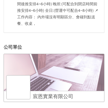
間後推安排4~6小時) 晚班:(可配合到閉店時間前
推安排4~6小時) 全日:(營運中可配合4~8小時) 📌
工作內容： 內外場沒有明顯區分、會碰到點送
餐、收桌，
公司單位
宸恩實業有限公司