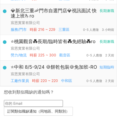
💎新北三重🦐門市自選門店💎視訊面試 快
長期兼職
速上班🫰ro
宸恩實業有限公司
服務/門市
時薪
216 ~ 229
三重區
0-5 人應徵
3 小時前
⭐桃園觀音💑長期/臨時皆有💑免經驗💑ro
長期兼職
宸恩實業有限公司
勞力/物流
時薪
225 ~ 300
觀音區
0-5 人應徵
2 天前
⭐中和 8/5-9/24 🍪餅乾包裝🍪免加班-RO
短期臨時
宸恩實業有限公司
工廠作業員
時薪
220 ~ 220
中和區
0-5 人應徵
2 天前
想收到類似職缺的通知嗎？